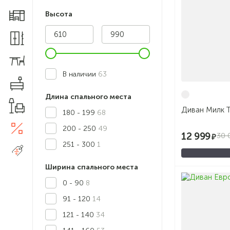
Высота
Мебель для детской
Шкафы и прихожие
Столы и стулья
В наличии
63
Комоды
Длина спального места
Товары для дома
Диван Милк T
180 - 199
68
Акции
200 - 250
49
5
12 999
30 
251 - 300
1
Распродажа
Ширина спального места
0 - 90
8
91 - 120
14
121 - 140
34