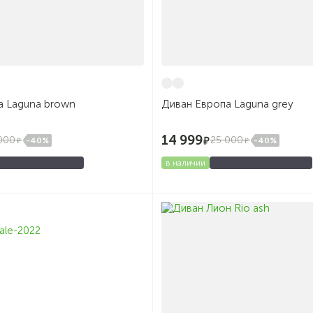
а Laguna brown
Диван Европа Laguna grey
14 999
000
25 000
-40%
-40%
в наличии