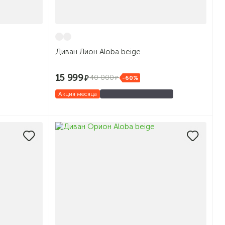
Диван Лион Aloba beige
15 999
40 000
-60%
Акция месяца