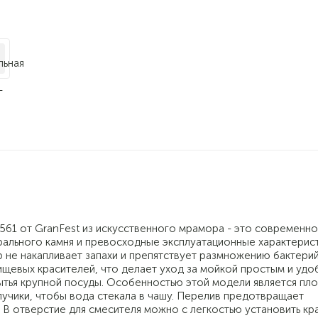
561 от GranFest из искусственного мрамора - это современн
рального камня и превосходные эксплуатационные характерист
 не накапливает запахи и препятствует размножению бактерий
ищевых красителей, что делает уход за мойкой простым и удо
ытья крупной посуды. Особенностью этой модели является пл
лучики, чтобы вода стекала в чашу. Перелив предотвращает
 В отверстие для смесителя можно с легкостью установить кр