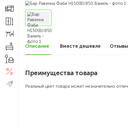
Мебель для детской
Шкафы и прихожие
Столы и стулья
Описание
Вместе дешевле
Отзыв
Комоды
Товары для дома
Преимущества товара
Акции
5
Распродажа
Реальный цвет товара может незначительно отлич