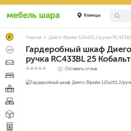
Клинцы
Цены Клуба Своих
Главная
Диего Фрейм 120х201,2/ручка RC433BL
Гардеробный шкаф Диего
Новинки
ручка RC433BL 25 Кобальт
Диваны и кресла
Оставить отзыв
Мебель для спальни
Мебель для кухни
Мебель для гостиной
Модульные системы
Системы хранения