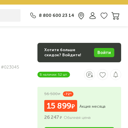
8 800 600 23 14
Хотите больше
Войти
скидок? Войдите!
#023045
В наличии: 52 шт.
56 500
-72
%
15 899
Акция месяца
26 247
Обычная цена