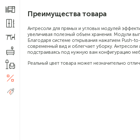
Мебель для детской
Преимущества товара
Шкафы и прихожие
Антресоли для прямых и угловых модулей эффект
увеличивая полезный объем хранения. Модули вы
Столы и стулья
Благодаря системе открывания нажатием Push-to
современный вид и облегчает уборку. Антресоли 
Комоды
подстраиваясь под нужную вам конфигурацию меб
Реальный цвет товара может незначительно отлич
Товары для дома
Акции
5
Распродажа