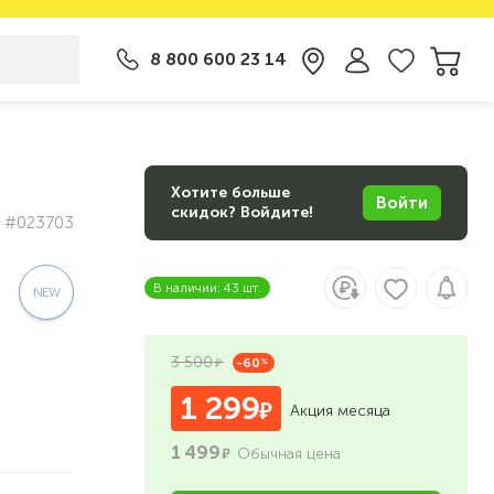
8 800 600 23 14
Хотите больше
Войти
скидок? Войдите!
#023703
В наличии: 43 шт.
3 500
-60
%
1 299
Акция месяца
1 499
Обычная цена