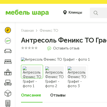
Клинцы
Цены Клуба Своих
Главная
Феникс ТО
Антресоль Феникс ТО Гр
Новинки
Оставить отзыв
Диваны и кресла
Мебель для спальни
Мебель для кухни
Мебель для гостиной
Модульные системы
Описание
Отзывы
0
Системы хранения