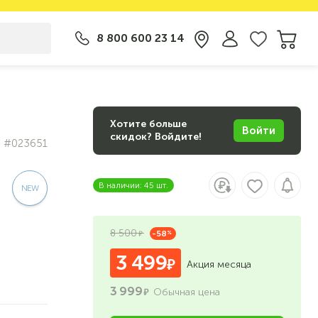
8 800 600 23 14
Хотите больше
Войти
скидок? Войдите!
#023651
В наличии: 45 шт.
8 500
-58
%
3 499
Акция месяца
3 999
Обычная цена