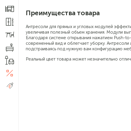
Мебель для детской
Преимущества товара
Шкафы и прихожие
Антресоли для прямых и угловых модулей эффект
увеличивая полезный объем хранения. Модули вы
Столы и стулья
Благодаря системе открывания нажатием Push-to
современный вид и облегчает уборку. Антресоли 
Комоды
подстраиваясь под нужную вам конфигурацию меб
Реальный цвет товара может незначительно отлич
Товары для дома
Акции
5
Распродажа