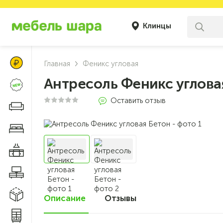
Клинцы
Цены Клуба Своих
Главная
Феникс угловая
Антресоль Феникс углова
Новинки
Оставить отзыв
Диваны и кресла
Мебель для спальни
Мебель для кухни
Мебель для гостиной
Модульные системы
Описание
Отзывы
0
Системы хранения