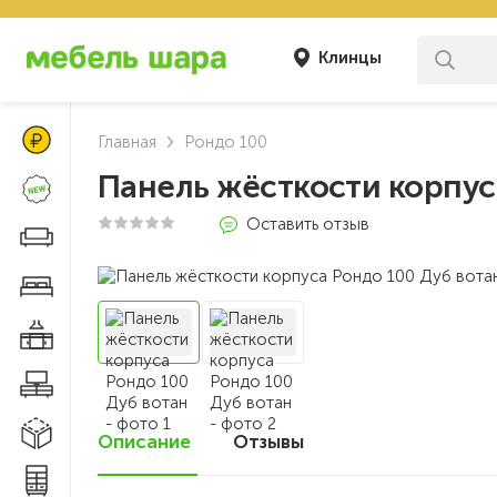
Клинцы
Цены Клуба Своих
Главная
Рондо 100
Панель жёсткости корпус
Новинки
Оставить отзыв
Диваны и кресла
Мебель для спальни
Мебель для кухни
Мебель для гостиной
Модульные системы
Описание
Отзывы
0
Системы хранения