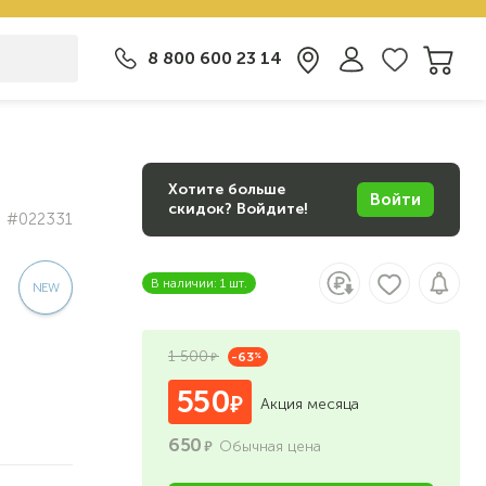
8 800 600 23 14
Хотите больше
Войти
скидок? Войдите!
#022331
В наличии: 1 шт.
1 500
-63
%
550
Акция месяца
650
Обычная цена