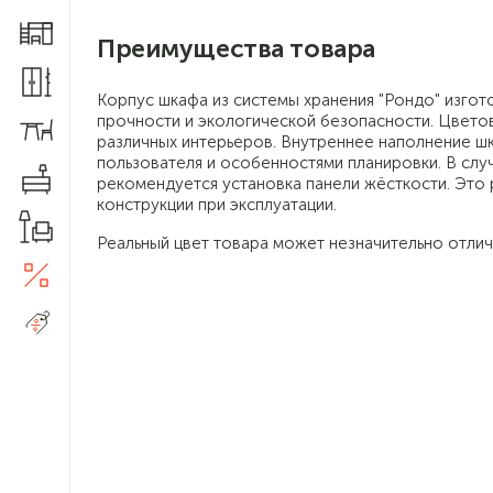
Мебель для детской
Преимущества товара
Шкафы и прихожие
Корпус шкафа из системы хранения "Рондо" изг
прочности и экологической безопасности. Цвето
Столы и стулья
различных интерьеров. Внутреннее наполнение ш
пользователя и особенностями планировки. В слу
Комоды
рекомендуется установка панели жёсткости. Это
конструкции при эксплуатации.
Товары для дома
Реальный цвет товара может незначительно отлич
Акции
5
Распродажа