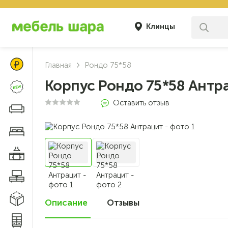
Клинцы
Цены Клуба Своих
Главная
Рондо 75*58
Корпус Рондо 75*58 Антр
Новинки
Оставить отзыв
Диваны и кресла
Мебель для спальни
Мебель для кухни
Мебель для гостиной
Модульные системы
Описание
Отзывы
0
Системы хранения