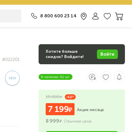
8 800 600 23 14
Хотите больше
Войти
скидок? Войдите!
#022201
В наличии: 62 шт.
19 000
-62
%
7 199
Акция месяца
8 999
Обычная цена