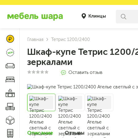
Клинцы
Цены Клуба Своих
Главная
Тетрис 1200/2400
Шкаф-купе Тетрис 1200/2
Новинки
зеркалами
Диваны и кресла
Оставить отзыв
Мебель для спальни
Мебель для кухни
Мебель для гостиной
Модульные системы
Описание
Отзывы
Системы хранения
0