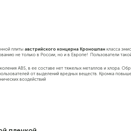
анной плиты
австрийского концерна Кроношпан
класса эмис
ванию не только в России, но и в Европе! Пользователи тако
ления ABS, в ее составе нет тяжелых металлов и хлора. Об
ользователей от выделений вредных веществ. Кромка повыш
анических воздействий
ой пленкой