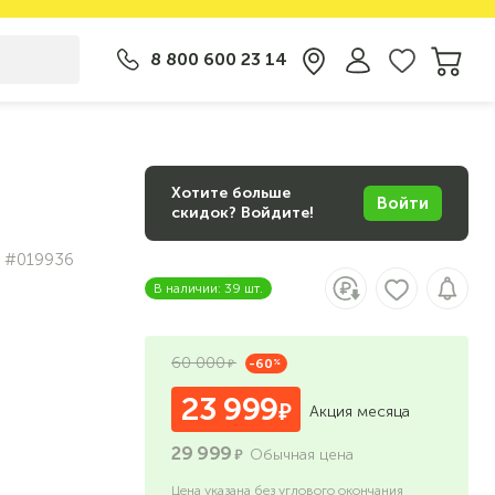
8 800 600 23 14
Хотите больше
Войти
скидок? Войдите!
#019936
В наличии: 39 шт.
60 000
-60
%
23 999
Акция месяца
29 999
Обычная цена
Цена указана без углового окончания