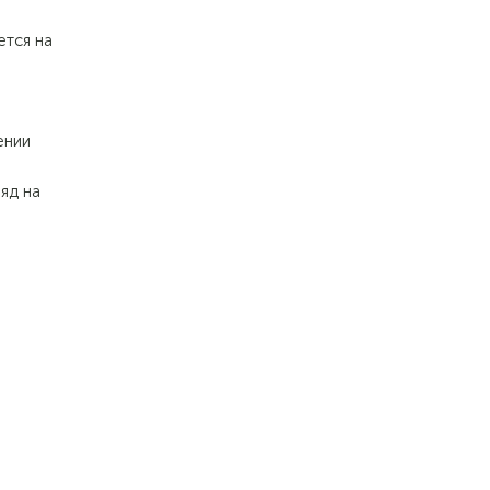
ется на
ении
яд на