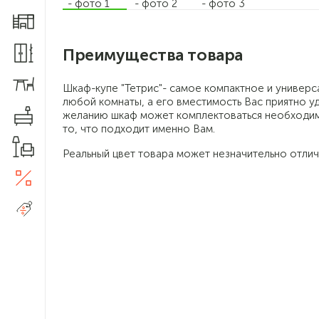
Мебель для детской
Преимущества товара
Шкафы и прихожие
Столы и стулья
Шкаф-купе "Тетрис"- самое компактное и универс
любой комнаты, а его вместимость Вас приятно уд
Комоды
желанию шкаф может комплектоваться необходим
то, что подходит именно Вам.
Товары для дома
Реальный цвет товара может незначительно отлич
Акции
5
Шкаф-купе
Распродажа
универсальное решение
для хранения вещей
Шкаф-купе имеет широкий
размерный ряд и нейтральную
цветовую гамму