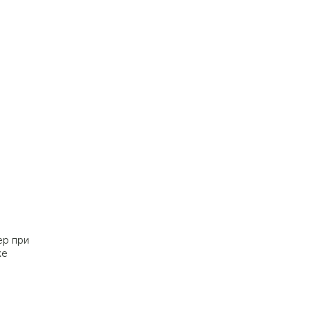
ер при
же