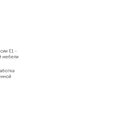
сии Е1 -
й мебели
работка
енной