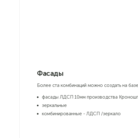
Идеально подойдет для любой
комнаты дома от прихожей до
детской
Фасады
Более ста комбинаций можно создать на базе 
фасады ЛДСП 10мм производства Кроношпа
зеркальные
комбинированные - ЛДСП /зеркало