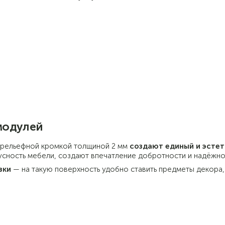
модулей
с рельефной кромкой толщиной 2 мм
создают единый и эсте
усность мебели, создают впечатление добротности и надёжн
зки
— на такую поверхность удобно ставить предметы декора,