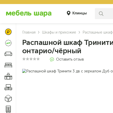
Клинцы
Цены Клуба Своих
Главная
Шкафы и прихожие
Распашные шка
Распашной шкаф Тринити 
Новинки
онтарио/чёрный
Диваны и кресла
Оставить отзыв
Мебель для спальни
Мебель для кухни
Мебель для гостиной
Модульные системы
Системы хранения