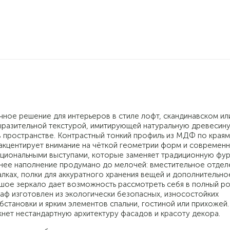
чное решение для интерьеров в стиле лофт, скандинавском ил
ыразительной текстурой, имитирующей натуральную древесину
 пространстве. Контрастный тонкий профиль из МДФ по края
 акцентирует внимание на чёткой геометрии форм и современ
кциональными выступами, которые заменяет традиционную фу
нее наполнение продумано до мелочей: вместительное отдел
лках, полки для аккуратного хранения вещей и дополнительно
шое зеркало дает возможность рассмотреть себя в полный ро
аф изготовлен из экологически безопасных, износостойких
становки и ярким элементов спальни, гостиной или прихожей.
нет нестандартную архитектуру фасадов и красоту декора.