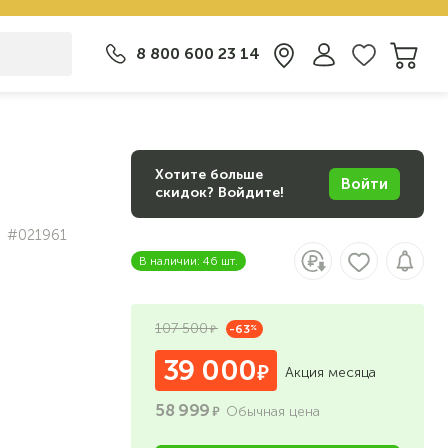
8 800 600 23 14
Хотите больше
Войти
скидок? Войдите!
#021961
В наличии: 46 шт.
107 500
-63
%
39 000
Акция месяца
58 999
Обычная цена