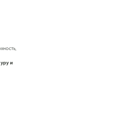
хность,
уру и