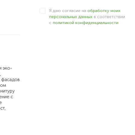
Я даю согласие на
обработку моих
персональных данных
в соответствии
с
политикой конфиденциальности
и эко-
,
м фасадов
ном
рнитуру
ение с
е
ст,