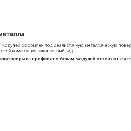
металла
у модулей оформлен под реалистичную металлическую повер
 всей композиции законченный вид
жки-опоры из профиля по бокам модулей оттеняют факт