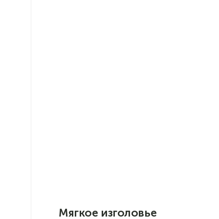
современной
интерпретации
Изголовье с объемным
геометрическим узором " каретной
стяжки" – яркий акцент,
неподвластный течениям моды
Декор из пуговиц особенно
выразительно смотрится на
благородной обивке из велюра
светлого или темного цвета.
Мягкое изголовье