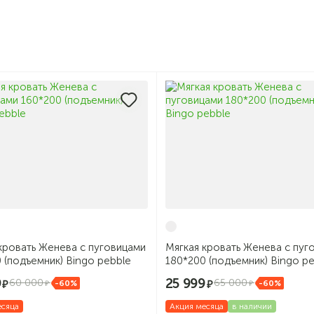
кровать Женева с пуговицами
Мягкая кровать Женева с пуг
 (подъемник) Bingo pebble
180*200 (подъемник) Bingo p
9
25 999
60 000
65 000
-60%
-60%
есяца
Акция месяца
в наличии