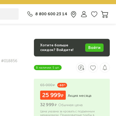
8 800 600 23 14
Хотите больше
Войти
скидок? Войдите!
#018856
В наличии: 5 шт.
65 000
-60
%
25 999
Акция месяца
32 999
Обычная цена
Цена указана за кровать с подъемным
механизмом; Прикроватные тумбы в