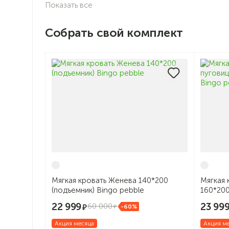
Показать все
Собрать свой комплект
Мягкая кровать Женева 140*200
Мягкая 
(подъемник) Bingo pebble
160*200
22 999
23 99
60 000
-60%
Акция месяца
Акция м