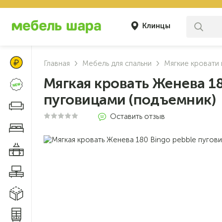
Клинцы
Цены Клуба Своих
Главная
Мебель для спальни
Мягкие кровати 
Мягкая кровать Женева 18
Новинки
пуговицами (подъемник)
Диваны и кресла
Оставить отзыв
Мебель для спальни
Мебель для кухни
Мебель для гостиной
Модульные системы
Системы хранения