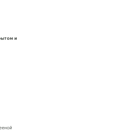
рытом и
лееной