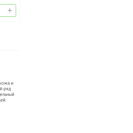
кожа и
й ряд
тельный
ей.