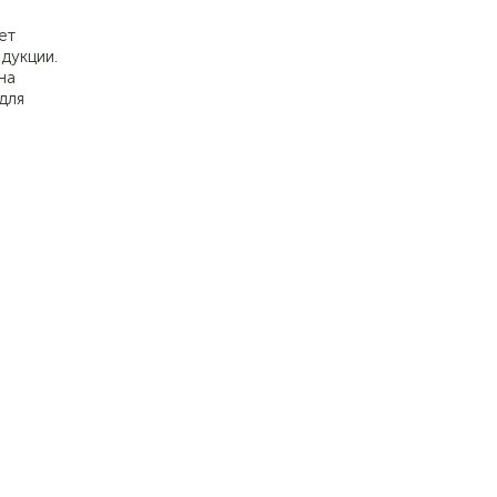
ет
дукции.
на
для