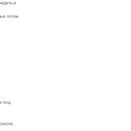
идеть и
ые лотки
м под
околя,