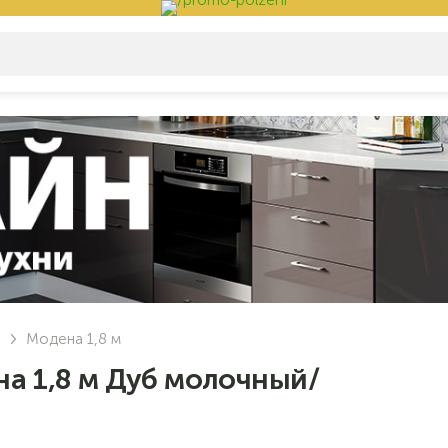
р
Модена 1,8 м
а 1,8 м Дуб молочный/