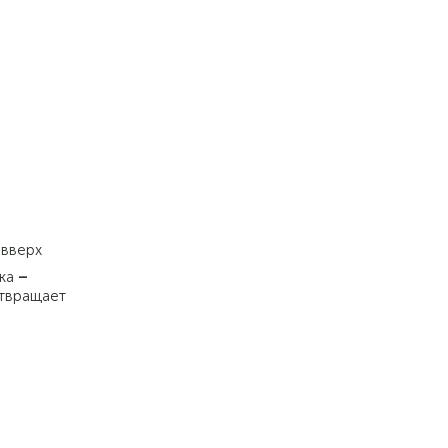
 вверх
ика
–
отвращает