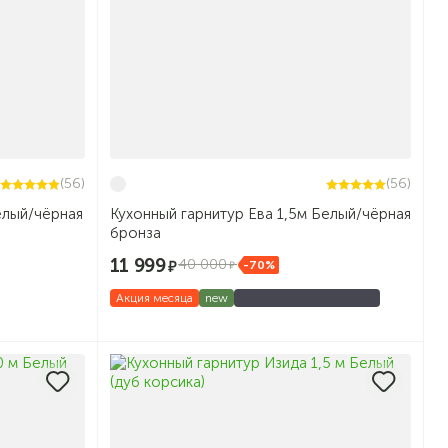
(56)
(56)
елый/чёрная
Кухонный гарнитур Ева 1,5м Белый/чёрная
бронза
11 999
40 000
-70%
Акция месяца
new