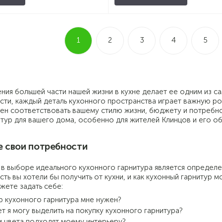
1
2
3
4
5
ния большей части нашей жизни в кухне делает ее одним из 
ти, каждый деталь кухонного пространства играет важную рол
ен соответствовать вашему стилю жизни, бюджету и потребнос
тур для вашего дома, особенно для жителей Клинцов и его обла
 свои потребности
в выборе идеального кухонного гарнитура является определе
ть вы хотели бы получить от кухни, и как кухонный гарнитур
жете задать себе:
р кухонного гарнитура мне нужен?
т я могу выделить на покупку кухонного гарнитура?
 и цвета подходят моему интерьеру?