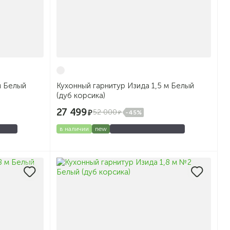
м Белый
Кухонный гарнитур Изида 1,5 м Белый
(дуб корсика)
27 499
52 000
-45%
в наличии
new