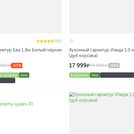
(56)
нитур Ева 1,8м Белый/чёрная
Кухонный гарнитур Изида 1,0 
(дуб корсика)
17 999
000
34 000
-57%
-45%
в наличии
new
в наличии
new