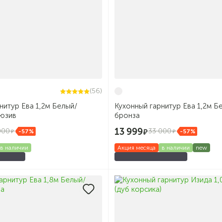
(56)
нитур Ева 1,2м Белый/
Кухонный гарнитур Ева 1,2м Б
люзив
бронза
13 999
000
33 000
-57%
-57%
в наличии
Акция месяца
в наличии
new