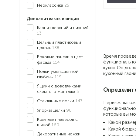
Неоклассика
25
Дополнительные опции
Карниз верхний и нижний
13
Цельный пластиковый
цоколь
138
Время проведе
Боковые панели в цвет
функциональнос
фасада
114
кухни. Он долж
Полки уменьшенной
кухонный гарни
глубины
119
Ящики с доводчиками
Определите
скрытого монтажа
5
Стеклянные полки
147
Первым шагом 
функциональнос
Упор-защелки
90
которые вы мо
Комплект навесов с
Какой разме
шиной
160
Какой бюдже
Декоративные ножки
Какие стили