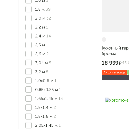
1,6 м
3
1,8 м
39
2,0 м
32
2,2 м
1
2,4 м
14
2,5 м
1
Кухонный гар
бронза
2,6 м
2
18 999
45 
3,04 м
5
3,2 м
5
Акция месяца
1,0х0,6 м
1
0,85х0,85 м
1
1,65х1,45 м
13
1,8х1,4 м
2
1,8х1,6 м
2
2,05х1,45 м
1