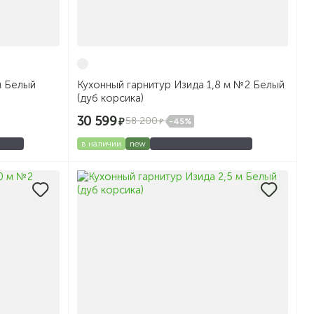
м Белый
Кухонный гарнитур Изида 1,8 м №2 Белый
(дуб корсика)
30 599
58 200
-45%
в наличии
new