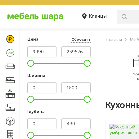
Клинцы
Цены Клуба Своих
Цена
Главная
Меб
Сбросить
Новинки
Диваны и кресла
Мод
Ширина
Мебель для спальни
Мебель для кухни
Кухонны
Мебель для гостиной
Глубина
Модульные системы
Системы хранения