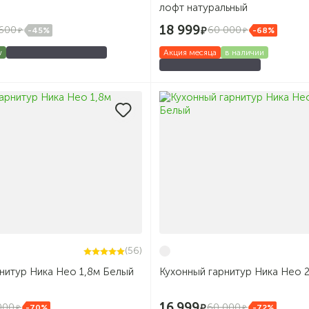
лофт натуральный
18 999
600
60 000
-45%
-68%
w
Акция месяца
в наличии
(56)
нитур Ника Нео 1,8м Белый
Кухонный гарнитур Ника Нео 
16 999
000
60 000
-70%
-72%