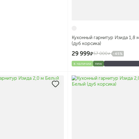
Кухонный гарнитур Изида 1,8 
(дуб корсика)
29 999
57 000
-45%
в наличии
new