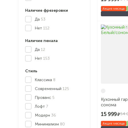
Акция месяца
Наличие фрезеровки
Да
53
Нет
112
Наличие пенала
Да
12
Нет
153
Стиль
Классика
8
Современный
125
Прованс
5
Кухонный гар
сонома
Лофт
7
15 999
54 
Модерн
36
Акция месяца
Минимализм
80