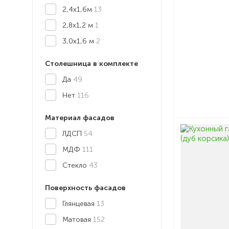
2,4х1,6м
13
2,8х1,2 м
1
3,0х1,6 м
2
Столешница в комплекте
Да
49
Нет
116
Материал фасадов
ЛДСП
54
МДФ
111
Стекло
43
Поверхность фасадов
Глянцевая
13
Матовая
152