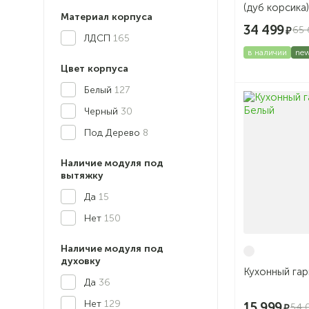
(дуб корсика)
Материал корпуса
34 499
65 
ЛДСП
165
в наличии
ne
Цвет корпуса
Белый
127
Черный
30
Под Дерево
8
Наличие модуля под
вытяжку
Да
15
Нет
150
Наличие модуля под
духовку
Кухонный гар
Да
36
Нет
129
15 999
54 