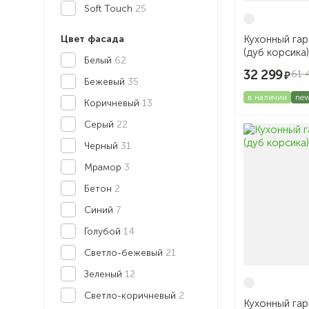
Soft Touch
25
Кухонный гар
Цвет фасада
(дуб корсика)
Белый
62
32 299
61 
Бежевый
35
в наличии
ne
Коричневый
13
Серый
22
Черный
31
Мрамор
3
Бетон
2
Синий
7
Голубой
14
Светло-бежевый
21
Зеленый
12
Светло-коричневый
2
Кухонный гар