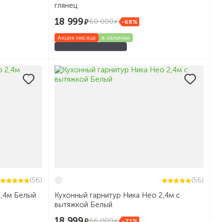
глянец
18 999
60 000
-68%
Акция месяца
в наличии
(56)
(56)
2,4м Белый
Кухонный гарнитур Ника Нео 2,4м с
вытяжкой Белый
18 999
66 000
-71%