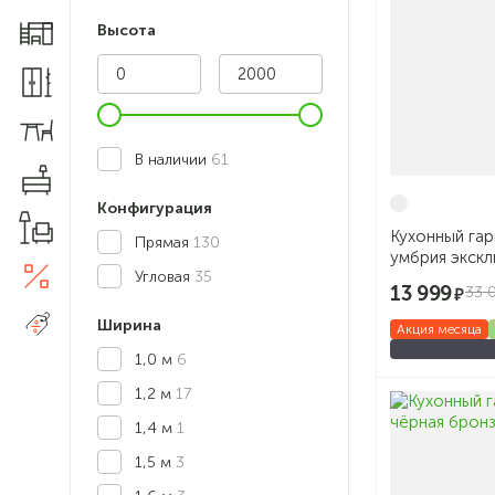
Высота
Мебель для детской
Шкафы и прихожие
Столы и стулья
В наличии
61
Комоды
Конфигурация
Товары для дома
Кухонный гар
Прямая
130
умбрия экск
Акции
Угловая
35
5
13 999
33 
Распродажа
Ширина
Акция месяца
1,0 м
6
1,2 м
17
1,4 м
1
1,5 м
3