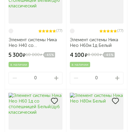
(77)
(77)
Элемент системы Ника
Элемент системы Ника
Нео Н40 со
Нео Н60м 1д Белый
столешницей Белый/дуб
5 300
4 100
10 000
8 000
-45%
-45%
классический
в наличии
в наличии
0
0