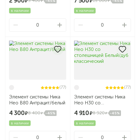
2 900
7 500
5 400
15 000
-45%
-45%
в наличии
в наличии
0
0
(77)
(77)
Элемент системы Ника
Элемент системы Ника
Нео В80 Антрацит/белый
Нео Н30 со
столешницей Белый/дуб
4 300
4 910
8 400
8 920
-45%
-45%
классический
в наличии
в наличии
0
0