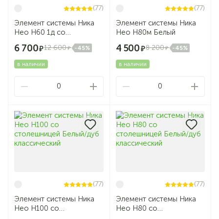
(77)
(77)
Элемент системы Ника
Элемент системы Ника
Нео Н60 1д со
Нео Н80м Белый
столешницей Белый/дуб
6 700
4 500
12 600
8 200
-45%
-45%
классический
в наличии
в наличии
0
0
(77)
(77)
Элемент системы Ника
Элемент системы Ника
Нео Н100 со
Нео Н80 со
столешницей Белый/дуб
столешницей Белый/дуб