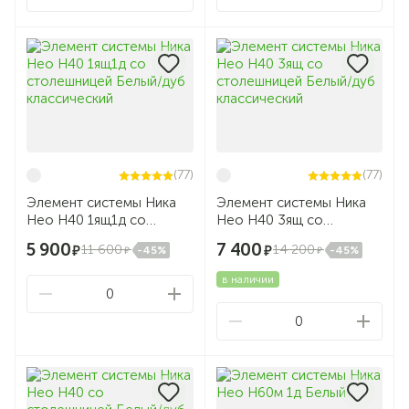
(77)
(77)
Элемент системы Ника
Элемент системы Ника
Нео Н40 1ящ1д со
Нео Н40 3ящ со
столешницей Белый/дуб
столешницей Белый/дуб
5 900
7 400
11 600
14 200
-45%
-45%
классический
классический
в наличии
0
0