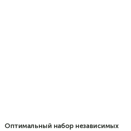
Безупречная геометрия модулей,
отсутствие лишних элементов
являет идеальное сочетание
функциональности и стиля
Антрацитовый декор верхних
фасадов в сочетании с белыми
нижними — это стильный контраст,
подчеркивающий современный
характер интерьера
Темные оттенки придают глубину и
элегантность, а белый цвет
добавляет свежести и визуального
простора
Современное решение для тех, кто
ценит лаконичность,
выразительность и гармонию
Оптимальный набор независимых