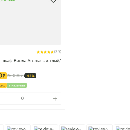
(39)
 шкаф Виола Ателье светлый/
0
26 000
-48%
оих
в наличии
0