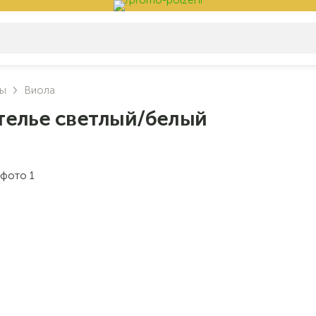
фы
Виола
телье светлый/белый