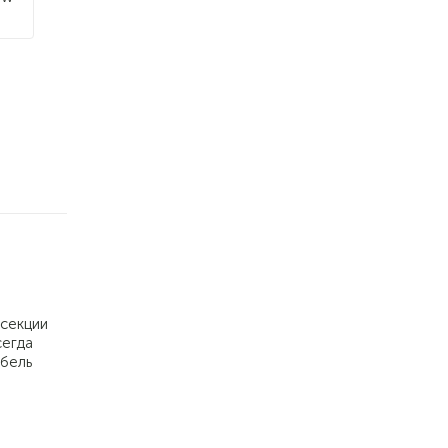
 секции
сегда
ебель