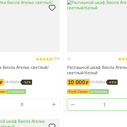
(39)
 Виола Ателье светлый/
Распашной шкаф Виола Атель
светлый/белый
10 000
14 000
19 500
-52%
-48%
оих
в наличии
Клуб Своих
в наличии
0
1