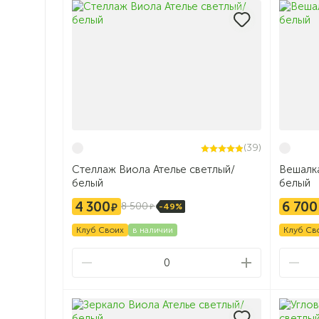
(39)
Стеллаж Виола Ателье светлый/
Вешалка
белый
белый
4 300
6 700
8 500
-49%
Клуб Своих
в наличии
Клуб Св
0