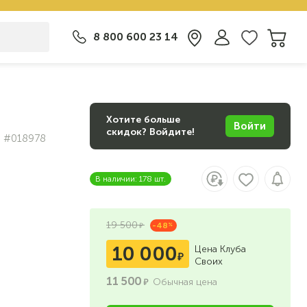
8 800 600 23 14
Хотите больше
Войти
скидок? Войдите!
#018978
В наличии: 178 шт.
19 500
-48
%
10 000
Цена Клуба
Своих
11 500
Обычная цена