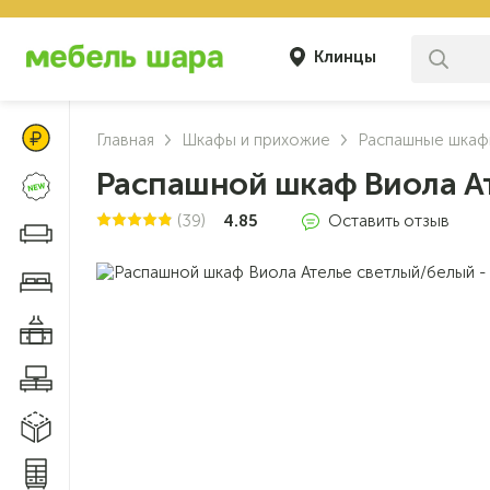
Клинцы
Цены Клуба Своих
Главная
Шкафы и прихожие
Распашные шка
Распашной шкаф Виола А
Новинки
(39)
4.85
Оставить отзыв
Диваны и кресла
Мебель для спальни
Мебель для кухни
Мебель для гостиной
Модульные системы
Системы хранения