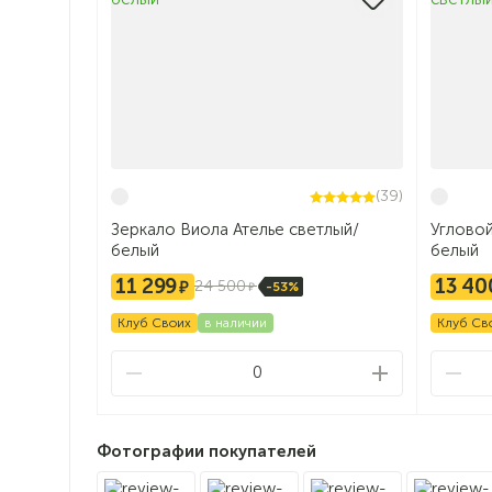
(39)
Зеркало Виола Ателье светлый/
Угловой
белый
белый
11 299
13 40
24 500
-53%
Клуб Своих
в наличии
Клуб Св
0
Фотографии покупателей