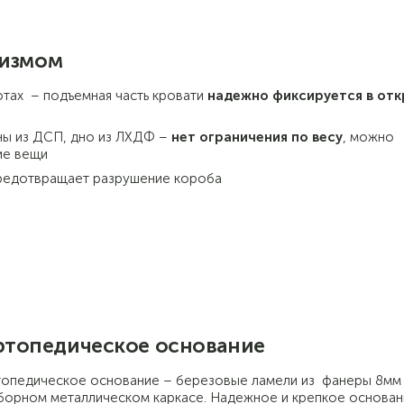
низмом
тах – подъемная часть кровати
надежно фиксируется в от
ны из ДСП, дно из ЛХДФ –
нет ограничения по весу
, можно
ие вещи
предотвращает разрушение короба
топедическое основание
опедическое основание – березовые ламели из фанеры 8мм
борном металлическом каркасе. Надежное и крепкое основан