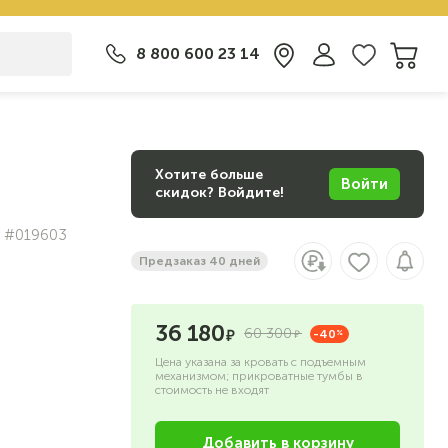
8 800 600 23 14
Хотите больше
Войти
скидок? Войдите!
#019603
Предзаказ 40 дней
36 180
60 300
-40
%
Цена указана за кровать с подъемным
механизмом; прикроватные тумбы в
стоимость не входят
Добавить в корзину