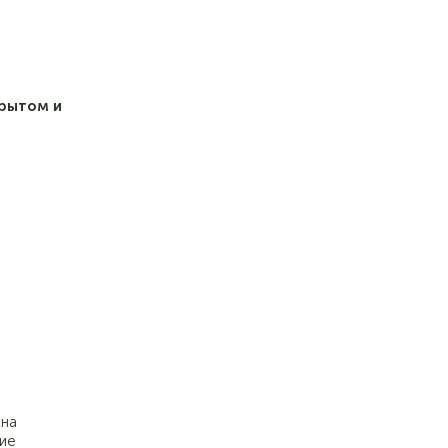
крытом и
 на
ие