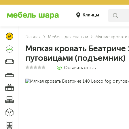
Клинцы
Цены Клуба Своих
Главная
Мебель для спальни
Мягкие кровати 
Мягкая кровать Беатриче 
Новинки
пуговицами (подъемник)
Диваны и кресла
Оставить отзыв
Мебель для спальни
Мебель для кухни
Мебель для гостиной
Модульные системы
Системы хранения