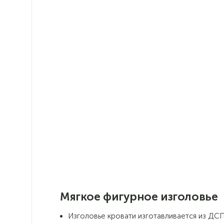
роскошный и изысканный вид
изголовью кровати, делая его
визуальным центром спальни
Мягкая обивка создает удобную
опору для спины и шеи, что
особенно приятно при чтении или
просмотре телевизора в постели
Пуговицы и стразы создают
интересные текстурные акценты,
улучшающие восприятие общего
дизайна
Мягкое фигурное изголовье
Изголовье кровати изготавливается из ДС