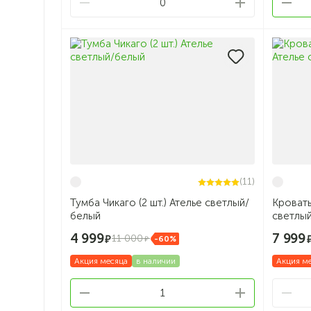
0
(11)
Тумба Чикаго (2 шт.) Ателье светлый/
Кровать
белый
светлы
4 999
7 999
11 000
-60%
Акция месяца
в наличии
Акция м
1