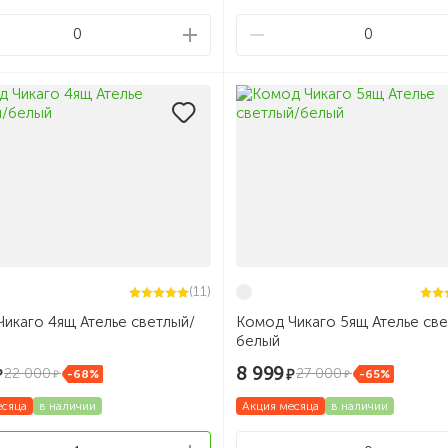
0
0
(11)
икаго 4ящ Ателье светлый/
Комод Чикаго 5ящ Ателье све
белый
8 999
22 000
27 000
-68%
-65%
есяца
в наличии
Акция месяца
в наличии