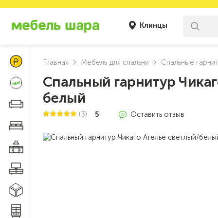
Клинцы
Цены Клуба Своих
Главная
Мебель для спальни
Спальные гарни
Спальный гарнитур Чикаг
Новинки
белый
Диваны и кресла
(3)
5
Оставить отзыв
Мебель для спальни
Мебель для кухни
Мебель для гостиной
Модульные системы
Системы хранения