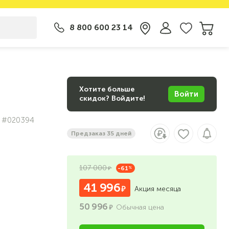
8 800 600 23 14
Хотите больше
Войти
скидок? Войдите!
#020394
Предзаказ 35 дней
107 000
-61
%
41 996
Акция месяца
50 996
Обычная цена