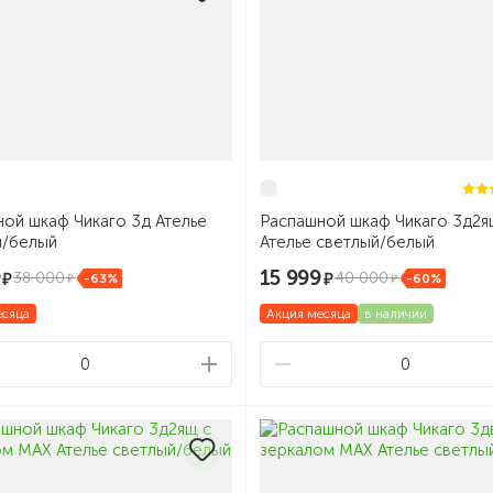
ой шкаф Чикаго 3д Ателье
Распашной шкаф Чикаго 3д2я
й/белый
Ателье светлый/белый
9
15 999
38 000
40 000
-63%
-60%
есяца
Акция месяца
в наличии
0
0