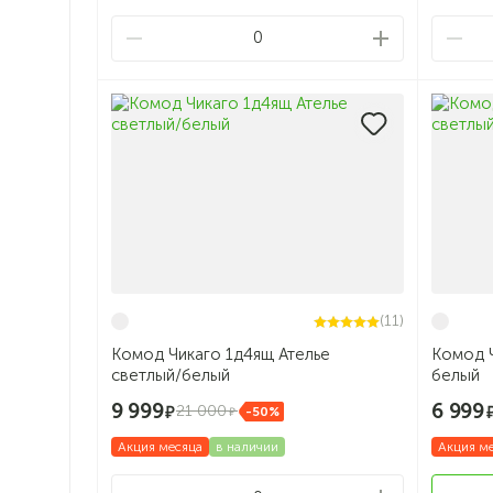
0
(11)
Комод Чикаго 1д4ящ Ателье
Комод Ч
светлый/белый
белый
9 999
6 999
21 000
-50%
Акция месяца
в наличии
Акция м