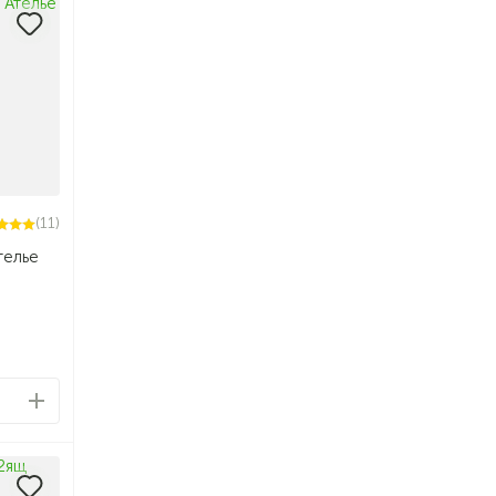
(11)
телье