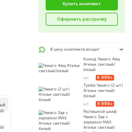
Купить комплект
Оформить рассрочку
В цену комплекта входит
Комод Чикаго 4ящ
Ателье светлый/
белый
6 999
шт.
Тумба Чикаго (2 шт.)
Ателье светлый/
белый
4 999
шт.
Распашной шкаф
Чикаго 3дв с
зеркалом MAX
Ателье светлый/