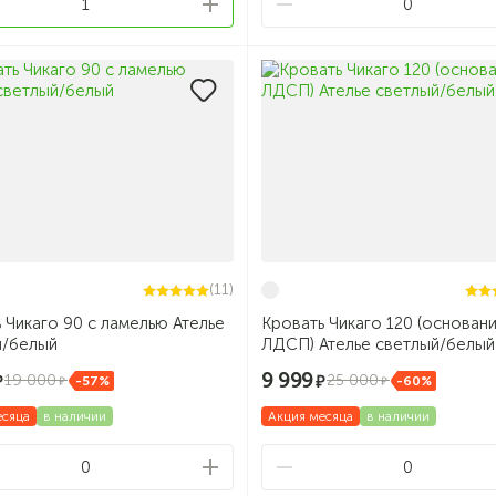
1
0
(11)
 Чикаго 90 с ламелью Ателье
Кровать Чикаго 120 (основан
й/белый
ЛДСП) Ателье светлый/белый
9 999
19 000
25 000
-57%
-60%
есяца
в наличии
Акция месяца
в наличии
0
0