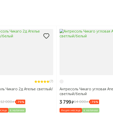
(7)
ль Чикаго 2д Ателье светлый/
Антресоль Чикаго угловая Ат
светлый/белый
3 799
12 000
14 000
-70%
-70%
есяца
в наличии
Акция месяца
в наличии