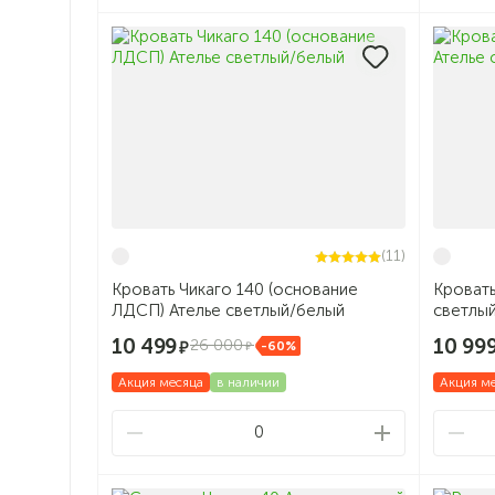
(11)
Кровать Чикаго 140 (основание
Кровать
ЛДСП) Ателье светлый/белый
светлы
10 499
10 99
26 000
-60%
Акция месяца
в наличии
Акция м
0