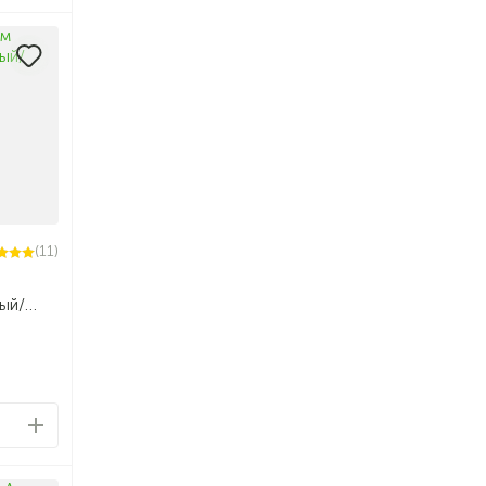
(11)
ый/