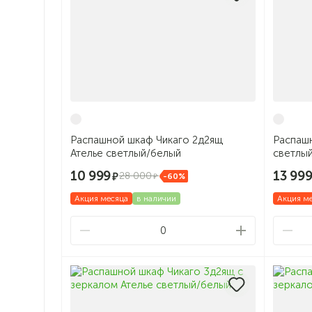
Распашной шкаф Чикаго 2д2ящ
Распашн
Ателье светлый/белый
светлы
10 999
13 99
28 000
-60%
Акция месяца
в наличии
Акция м
0