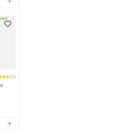
(11)
ие