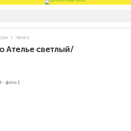
туры
Чикаго
о Ателье светлый/