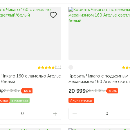
(11)
 Чикаго 160 с ламелью Ателье
Кровать Чикаго с подъемным
й/белый
механизмом 160 Ателье светл
белый
9
20 999
27 000
55 000
-60%
-60%
есяца
в наличии
Акция месяца
0
0