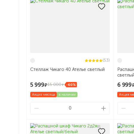
(53)
Стеллаж Чикаго 40 Ателье светлый
Распашн
светлы
5 999
6 999
15 000
-60%
Акция месяца
в наличии
Акция м
0