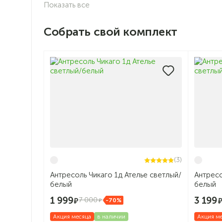
Показать все
Собрать свой комплект
(3)
Антресоль Чикаго 1д Ателье светлый/
Антресо
белый
белый
1 999
3 199
7 000
-70%
Акция месяца
в наличии
Акция м