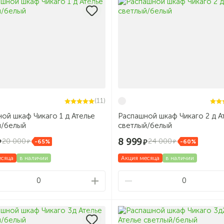
(11)
ой шкаф Чикаго 1 д Ателье
Распашной шкаф Чикаго 2 д А
й/белый
светлый/белый
8 999
20 000
24 000
-65%
-60%
есяца
в наличии
Акция месяца
в наличии
0
0