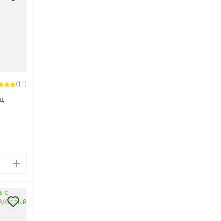
(11)
щ