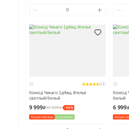
0
(11)
Комод Чикаго 1д4ящ Ателье
Комод Ч
светлый/белый
белый
9 999
6 999
21 000
-50%
Акция месяца
в наличии
Акция м