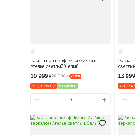
Распашной шкаф Чикаго 2д2ящ
Распашн
Ателье светлый/белый
светлы
10 999
13 99
28 000
-60%
Акция месяца
в наличии
Акция м
0