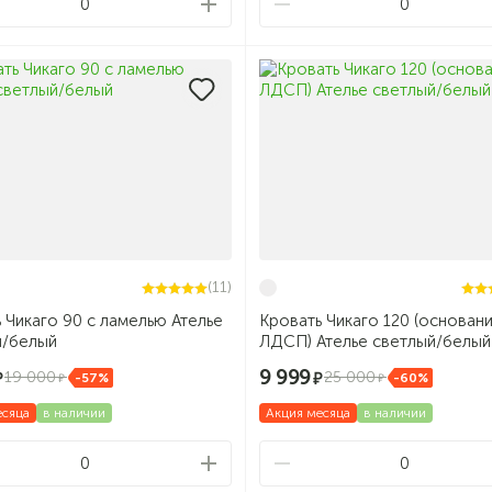
0
0
(11)
 Чикаго 90 с ламелью Ателье
Кровать Чикаго 120 (основан
й/белый
ЛДСП) Ателье светлый/белый
9 999
19 000
25 000
-57%
-60%
есяца
в наличии
Акция месяца
в наличии
0
0