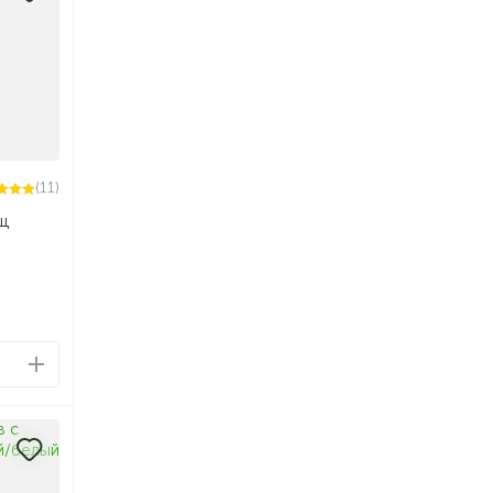
(11)
щ