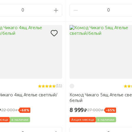
0
0
(11)
икаго 4ящ Ателье светлый/
Комод Чикаго 5ящ Ателье све
белый
8 999
22 000
27 000
-68%
-65%
есяца
в наличии
Акция месяца
в наличии