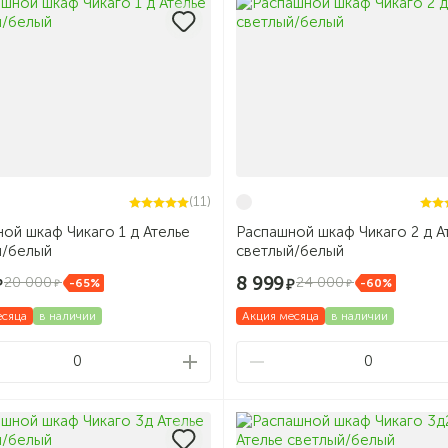
(11)
ой шкаф Чикаго 1 д Ателье
Распашной шкаф Чикаго 2 д А
й/белый
светлый/белый
8 999
20 000
24 000
-65%
-60%
есяца
в наличии
Акция месяца
в наличии
0
0