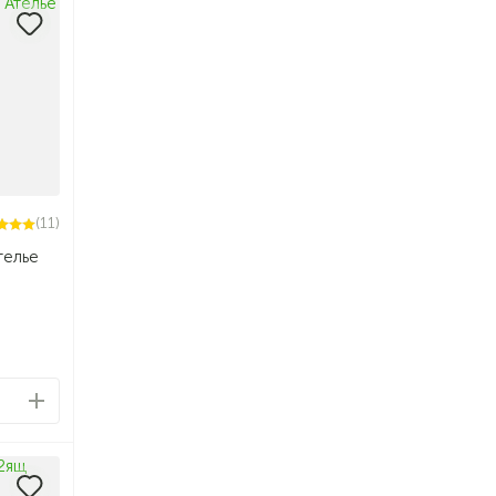
(11)
телье