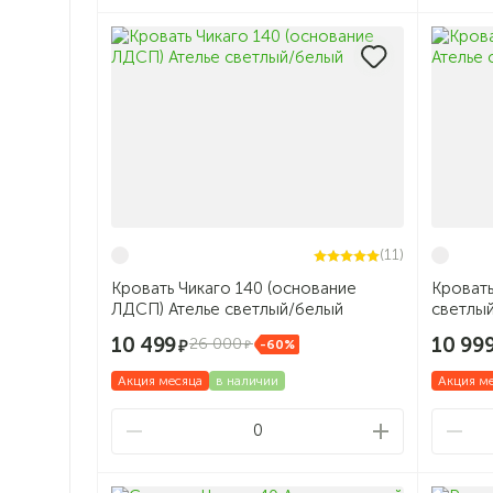
(11)
Кровать Чикаго 140 (основание
Кровать
ЛДСП) Ателье светлый/белый
светлы
10 499
10 99
26 000
-60%
Акция месяца
в наличии
Акция м
0