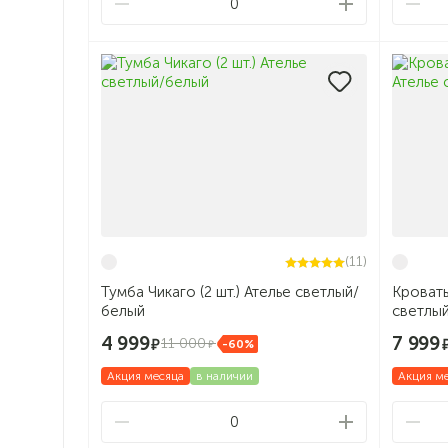
0
(11)
Тумба Чикаго (2 шт.) Ателье светлый/
Кровать
белый
светлы
4 999
7 999
11 000
-60%
Акция месяца
в наличии
Акция м
0