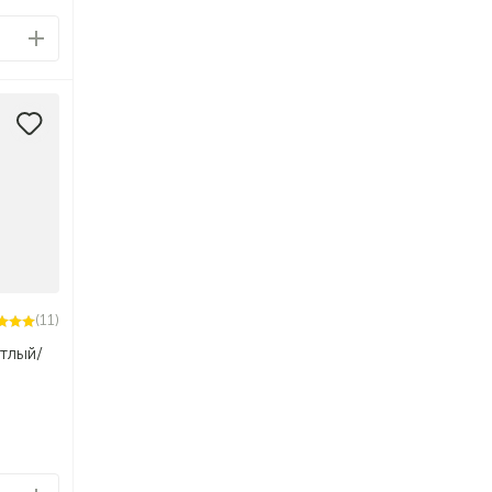
(11)
тлый/