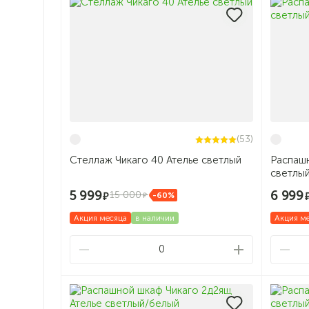
(53)
Стеллаж Чикаго 40 Ателье светлый
Распашн
светлы
5 999
6 999
15 000
-60%
Акция месяца
в наличии
Акция м
0