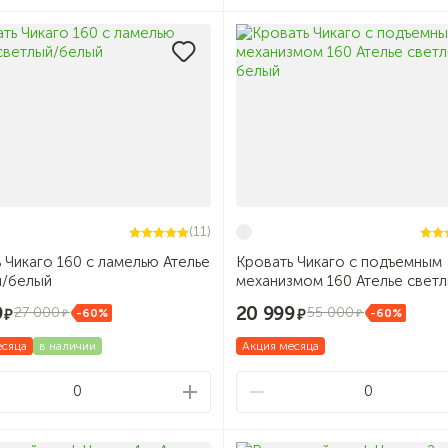
(11)
 Чикаго 160 с ламелью Ателье
Кровать Чикаго с подъемным
й/белый
механизмом 160 Ателье светл
белый
9
20 999
27 000
55 000
-60%
-60%
есяца
в наличии
Акция месяца
0
0