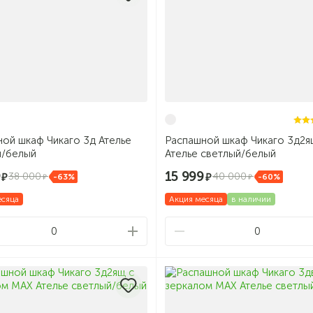
ой шкаф Чикаго 3д Ателье
Распашной шкаф Чикаго 3д2я
й/белый
Ателье светлый/белый
9
15 999
38 000
40 000
-63%
-60%
есяца
Акция месяца
в наличии
0
0