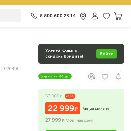
8 800 600 23 14
Хотите больше
Войти
скидок? Войдите!
#020400
В наличии: 44 шт.
63 000
-63
%
22 999
Акция месяца
27 999
Обычная цена