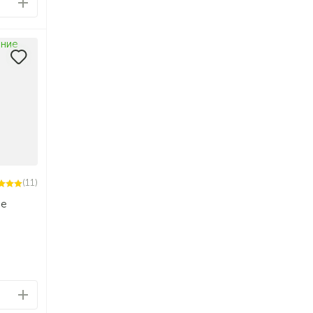
(11)
ие