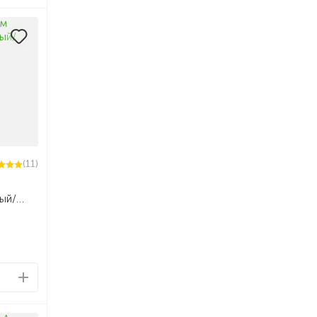
(11)
ый/