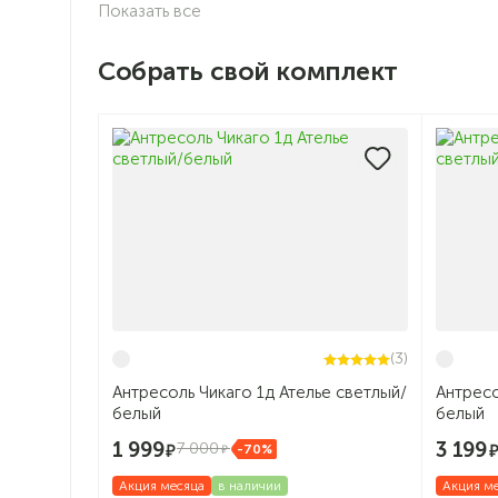
Показать все
Собрать свой комплект
(3)
Антресоль Чикаго 1д Ателье светлый/
Антресо
белый
белый
1 999
3 199
7 000
-70%
Акция месяца
в наличии
Акция м