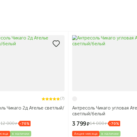
(7)
ль Чикаго 2д Ателье светлый/
Антресоль Чикаго угловая Ат
светлый/белый
3 799
12 000
14 000
-70%
-70%
есяца
в наличии
Акция месяца
в наличии