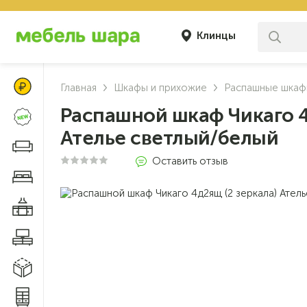
Клинцы
Цены Клуба Своих
Главная
Шкафы и прихожие
Распашные шка
Распашной шкаф Чикаго 4
Новинки
Ателье светлый/белый
Диваны и кресла
Оставить отзыв
Мебель для спальни
Мебель для кухни
Мебель для гостиной
Модульные системы
Системы хранения