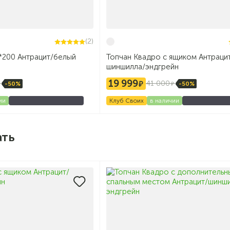
(2)
*200 Антрацит/белый
Топчан Квадро с ящиком Антраци
шиншилла/эндгрейн
19 999
41 000
-50%
-50%
ии
Клуб Своих
в наличии
ать