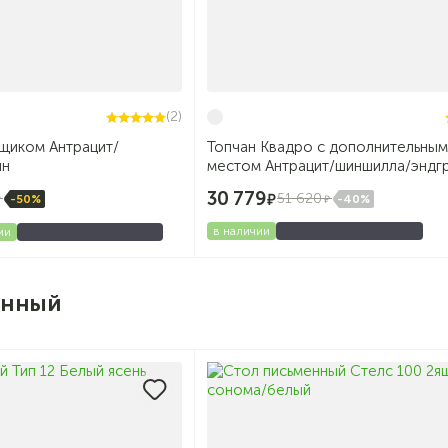
(2)
ящиком Антрацит/
Топчан Квадро с дополнительным
йн
местом Антрацит/шиншилла/эндг
30 779
51 620
-40%
-50%
в наличии
ии
енный