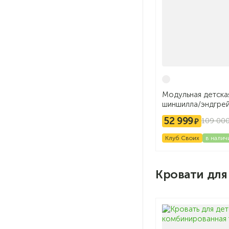
Модульная детска
шиншилла/эндгре
52 999
109 00
Клуб Своих
в налич
Кровати для