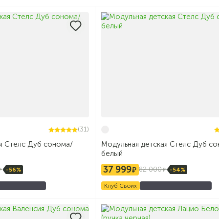
(31)
я Стелс Дуб сонома/
Модульная детская Стелс Дуб со
белый
37 999
82 000
-56%
-54%
Клуб Своих