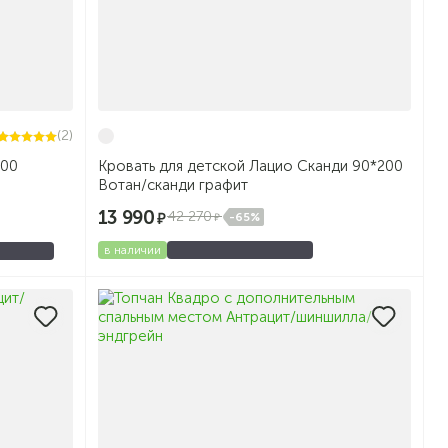
(2)
200
Кровать для детской Лацио Сканди 90*200
Вотан/сканди графит
13 990
42 270
-65%
в наличии