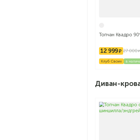
Топчан Квадро 90
12 999
27 000
Клуб Своих
в налич
Диван-кров