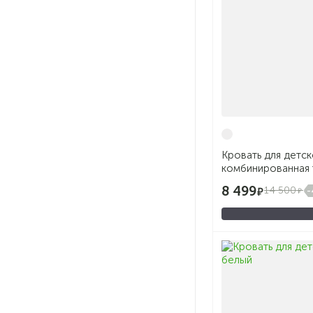
Кровать для детс
комбинированная т
8 499
14 500
-