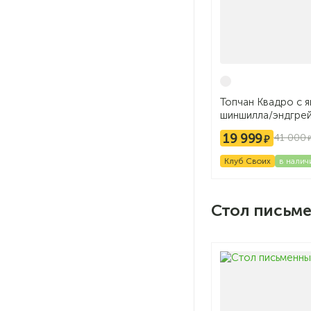
Топчан Квадро с 
шиншилла/эндгре
19 999
41 000
Клуб Своих
в налич
Стол письм