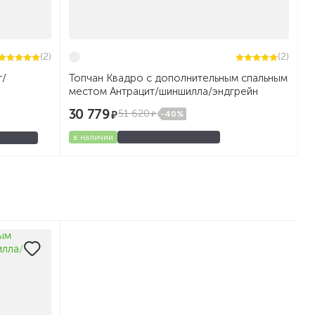
(2)
(2)
т/
Топчан Квадро с дополнительным спальным
местом Антрацит/шиншилла/эндгрейн
30 779
51 620
-40%
в наличии