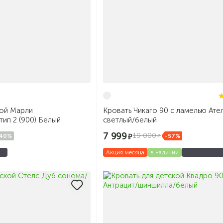
кой Марли
Кровать Чикаго 90 с ламелью Ате
ип 2 (900) Белый
светлый/белый
7 999
19 000
40%
-57%
Акция месяца
в наличии