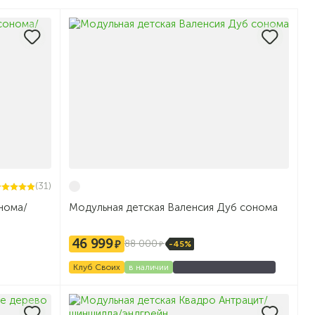
(31)
нома/
Модульная детская Валенсия Дуб сонома
46 999
88 000
-45%
Клуб Своих
в наличии