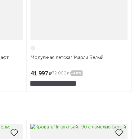
рафт
Модульная детская Марли Белый
41 997
72 000
-40%