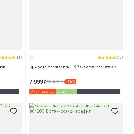
(11)
(53)
лье
Кровать Чикаго вайт 90 с ламелью Белый
7 999
18 000
-60%
Акция месяца
в наличии