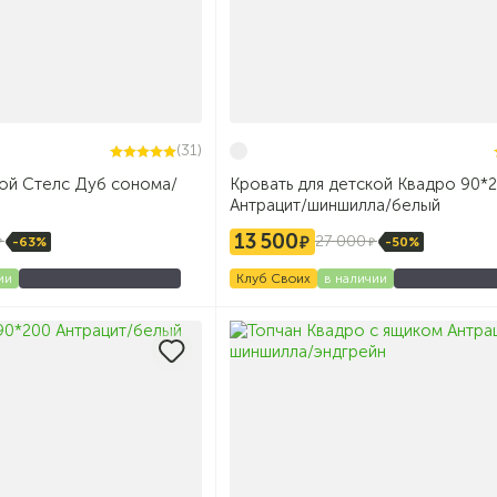
(31)
кой Стелс Дуб сонома/
Кровать для детской Квадро 90*
Антрацит/шиншилла/белый
13 500
27 000
-63%
-50%
ии
Клуб Своих
в наличии