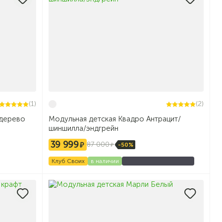
(1)
(2)
 дерево
Модульная детская Квадро Антрацит/
шиншилла/эндгрейн
39 999
87 000
-50%
Клуб Своих
в наличии