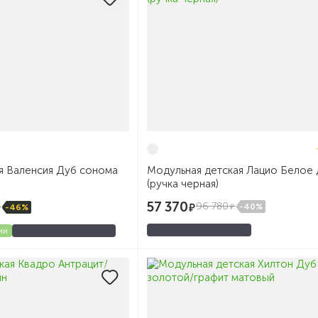
я Валенсия Дуб сонома
Модульная детская Лацио Белое
(ручка черная)
57 370
96 780
-40%
-46%
ии