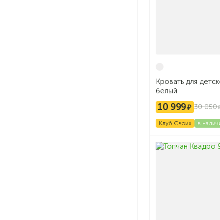
Кровать для детс
белый
10 999
30 050
Клуб Своих
в налич