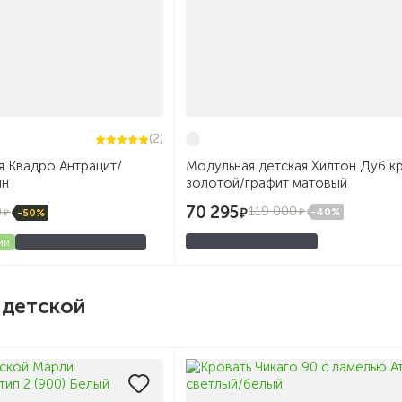
(2)
я Квадро Антрацит/
Модульная детская Хилтон Дуб к
йн
золотой/графит матовый
70 295
119 000
0
-40%
-50%
ии
 детской