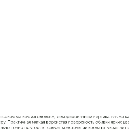
высоким мягким изголовьем, декорированным вертикальными ка
у. Практичная мягкая ворсистая поверхность обивки ярких цв
ьно точно повторяет силуэт конструкции кровати, украшает 