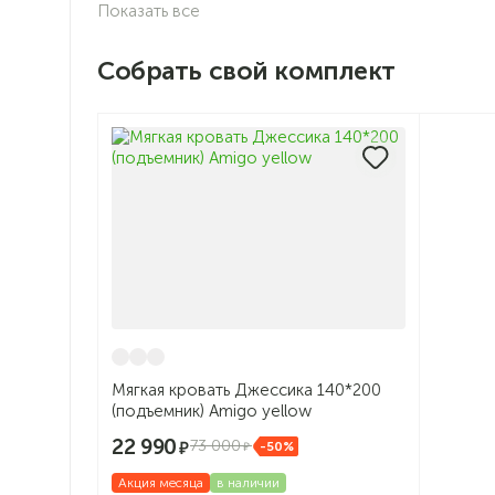
Показать все
Собрать свой комплект
Мягкая кровать Джессика 140*200
(подъемник) Amigo yellow
22 990
73 000
-50%
Акция месяца
в наличии