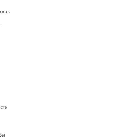
ость
о
сть
бы