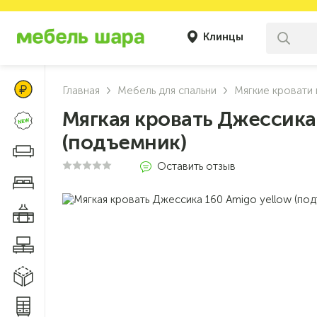
Клинцы
Цены Клуба Своих
Главная
Мебель для спальни
Мягкие кровати 
Мягкая кровать Джессика
Новинки
(подъемник)
Диваны и кресла
Оставить отзыв
Мебель для спальни
Мебель для кухни
Мебель для гостиной
Модульные системы
Системы хранения