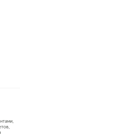
нтами,
етов,
и