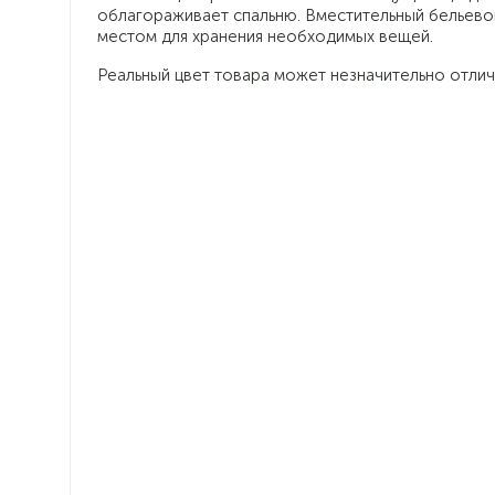
облагораживает спальню. Вместительный бельево
местом для хранения необходимых вещей.
Реальный цвет товара может незначительно отлич
Стиль контемпорари
Простота, удобство и
функциональность
Нейтральные спокойные цвета
благородного велюра
подчеркивают строгую геометрию
форм
Декорирование вертикальными
защипами придает спальне теплоту и
уют, визуально увеличивает высоту