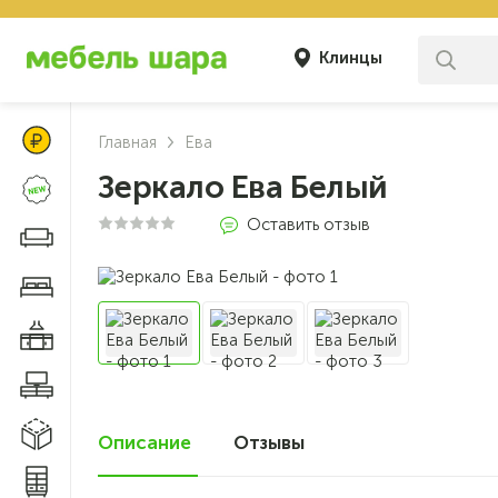
Клинцы
Цены Клуба Своих
Главная
Ева
Зеркало Ева Белый
Новинки
Оставить отзыв
Диваны и кресла
Мебель для спальни
Мебель для кухни
Мебель для гостиной
Модульные системы
Описание
Отзывы
0
Системы хранения