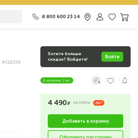
8 800 600 23 14
Хотите больше
Войти
скидок? Войдите!
#018298
В наличии: 2 шт.
4 490
10 000
-50
%
Добавить в корзину
Оформить рассрочку