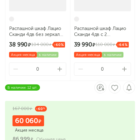
Распашной шкаф Лацио
Распашной шкаф Лацио
Сканди 4дв без зеркал
Сканди 4дв с 2
Вотан/сканди графит
зеркалами Вотан/сканди
38 990
39 990
104 000
110 000
-60%
-64%
графит
Акция месяца
в наличии
Акция месяца
в наличии
0
0
В наличии: 12 шт.
167 000
-60
%
60 060
Акция месяца
86 999
Обычная цена