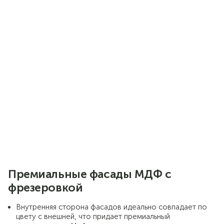
фрезеровки
Элегантная спальня Лацио Сканди –
симбиоз неоклассики и природной
простоты скандинавского стиля
Гармоничное сочетание декоров
графитового оттенка и золотистого
дуба с
выразительной текстурой
натурального дерева
добавляет
спальне уникальный характер и
теплоту, делает интерьер особенно
привлекательным
Премиальные фасады МДФ с
фрезеровкой
Внутренняя сторона фасадов идеально совпадает по
цвету с внешней, что придает премиальный