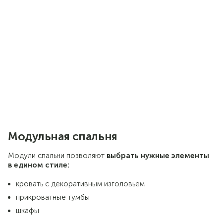
лишних деталей
Модное сочетание контрастных
природных тонов создает мягкую и
спокойную атмосферу
Оригинальная кровать в
футуристическом стиле с эффектом
левитации визуально увеличивает
пространство
Модульная спальня
Модули спальни позволяют
выбрать нужные элементы
в едином стиле:
кровать с декоративным изголовьем
прикроватные тумбы
шкафы