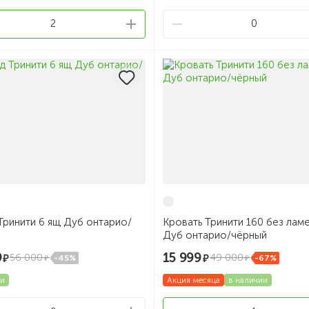
2
0
Тринити 6 ящ Дуб онтарио/
Кровать Тринити 160 без лам
Дуб онтарио/чёрный
9
15 999
56 000
49 000
-45%
-67%
ии
Акция месяца
в наличии