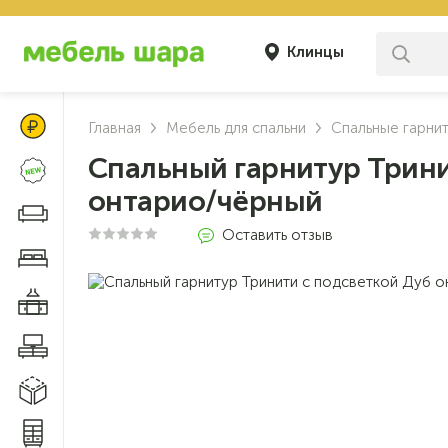
Клинцы
Цены Клуба Своих
Главная
Мебель для спальни
Спальные гарни
Спальный гарнитур Трини
Новинки
онтарио/чёрный
Диваны и кресла
Оставить отзыв
Мебель для спальни
Мебель для кухни
Мебель для гостиной
Модульные системы
Системы хранения