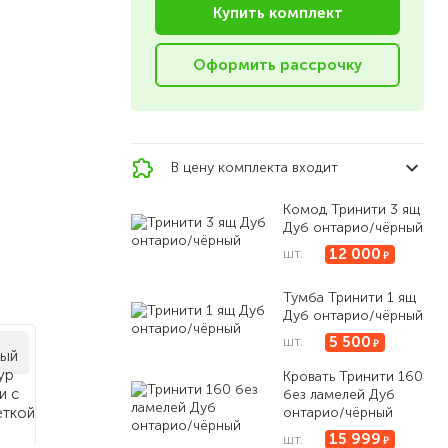
Купить комплект
Оформить рассрочку
В цену комплекта входит
Комод Тринити 3 ящ
Дуб онтарио/чёрный
12 000
шт.
Тумба Тринити 1 ящ
Дуб онтарио/чёрный
5 500
шт.
Кровать Тринити 160
без ламелей Дуб
онтарио/чёрный
15 999
шт.