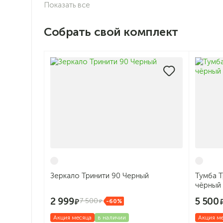
Показать все
Собрать свой комплект
Зеркало Тринити 90 Черный
Тумба Т
чёрный
2 999
5 500
7 500
-60%
Акция месяца
в наличии
Акция м