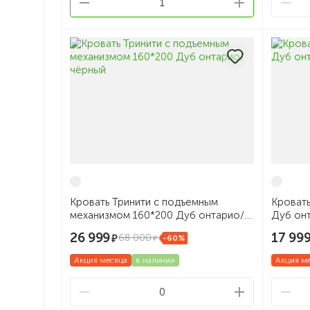
1
Кровать Тринити с подъемным
Кровать
механизмом 160*200 Дуб онтарио/
Дуб он
чёрный
26 999
17 99
68 000
-60%
Акция месяца
в наличии
Акция м
0