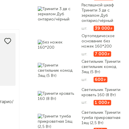
Распашной шкаф
Тринити 3 дв с
зеркалом Дуб
онтарио/чёрный
39 000
шт.
Ортопедическое
основание без
ножек 160*200
7 000
шт.
Светильник Тринити
светильник комод
3ящ (5 Вт)
600
шт.
Светильник Тринити
кровать 160 (8 Вт)
тарио/
1 000
шт.
Светильник Тринити
тумба прикроватная
1ящ (2,5 Вт)