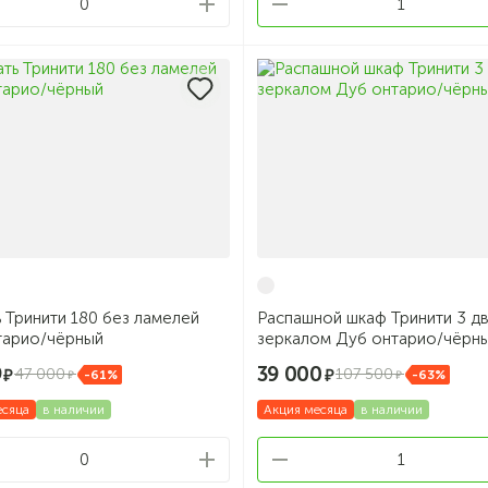
0
1
 Тринити 180 без ламелей
Распашной шкаф Тринити 3 дв
тарио/чёрный
зеркалом Дуб онтарио/чёрн
9
39 000
47 000
107 500
-61%
-63%
есяца
в наличии
Акция месяца
в наличии
0
1