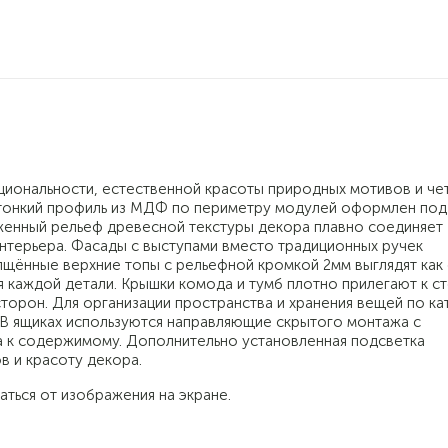
циональности, естественной красоты природных мотивов и че
 тонкий профиль из МДФ по периметру модулей оформлен под
женный рельеф древесной текстуры декора плавно соединяет
нтерьера. Фасады с выступами вместо традиционных ручек
лщённые верхние топы с рельефной кромкой 2мм выглядят как
 каждой детали. Крышки комода и тумб плотно прилегают к ст
сторон. Для организации пространства и хранения вещей по к
В ящиках используются направляющие скрытого монтажа с
а к содержимому. Дополнительно установленная подсветка
в и красоту декора.
аться от изображения на экране.