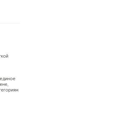
ткой
 единое
ене,
атегориям