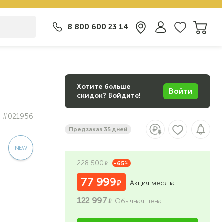
8 800 600 23 14
Хотите больше
Войти
скидок? Войдите!
#021956
Предзаказ 35 дней
228 500
-65
%
77 999
Акция месяца
122 997
Обычная цена