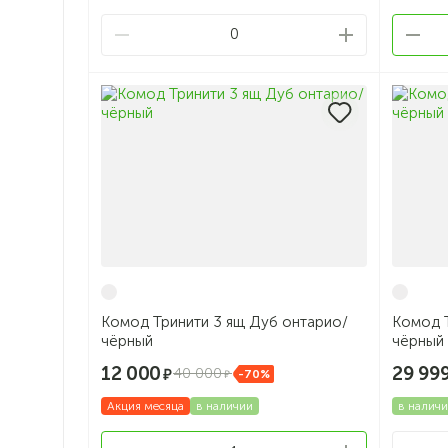
0
Комод Тринити 3 ящ Дуб онтарио/
Комод 
чёрный
чёрный
12 000
29 99
40 000
-70%
Акция месяца
в наличии
в налич