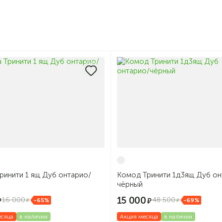
ринити 1 ящ Дуб онтарио/
Комод Тринити 1д3ящ Дуб он
чёрный
15 000
16 000
48 500
-65%
-69%
есяца
в наличии
Акция месяца
в наличии