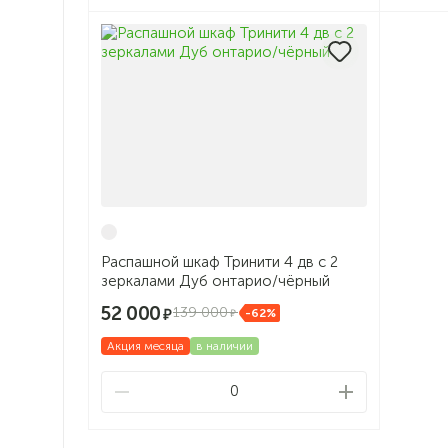
Распашной шкаф Тринити 4 дв с 2
зеркалами Дуб онтарио/чёрный
52 000
139 000
-62%
Акция месяца
в наличии
0