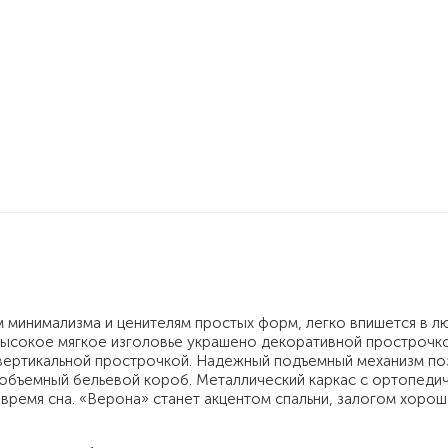
 минимализма и ценителям простых форм, легко впишется в л
евысокое мягкое изголовье украшено декоративной прострочко
 вертикальной прострочкой. Надежный подъемный механизм по
 объемный бельевой короб. Металлический каркас с ортопеди
время сна. «Верона» станет акцентом спальни, залогом хоро