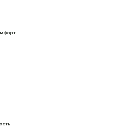
омфорт
ость