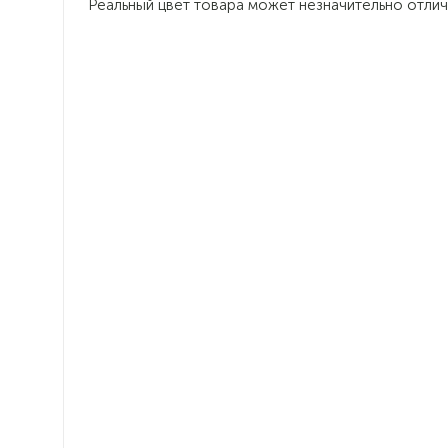
Реальный цвет товара может незначительно отлич
Гармония в интерьере
Интерьерная кровать Верона
создаст в спальне атмосферу
гармонии и уюта, идеально
вписывается в современные
интерьеры
Вертикальная декоративная
прострочка – стильное решение,
украшает комнату и визуально
увеличивает высоту потолка