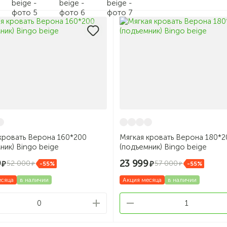
кровать Верона 160*200
Мягкая кровать Верона 180*2
ник) Bingo beige
(подъемник) Bingo beige
9
23 999
52 000
57 000
-55%
-55%
есяца
в наличии
Акция месяца
в наличии
0
1