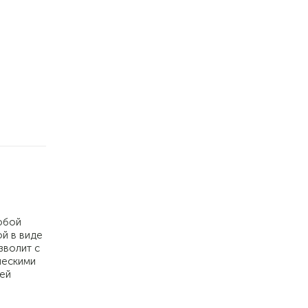
юбой
й в виде
зволит с
ческими
шей