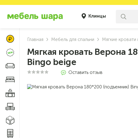
Клинцы
Цены Клуба Своих
Главная
Мебель для спальни
Мягкие кровати 
Мягкая кровать Верона 1
Новинки
Bingo beige
Диваны и кресла
Оставить отзыв
Мебель для спальни
Мебель для кухни
Мебель для гостиной
Модульные системы
Системы хранения