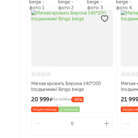
Мягкая кровать Верона 140*200
Мягкая 
(подъемник) Bingo beige
(подъем
20 999
21 99
52 000
-55%
Акция месяца
в наличии
Акция м
0