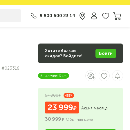
8 800 600 23 14
Хотите больше
Войти
скидок? Войдите!
#023318
В наличии: 3 шт.
57 000
-55
%
23 999
Акция месяца
30 999
Обычная цена