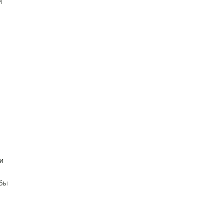
и
и
бы