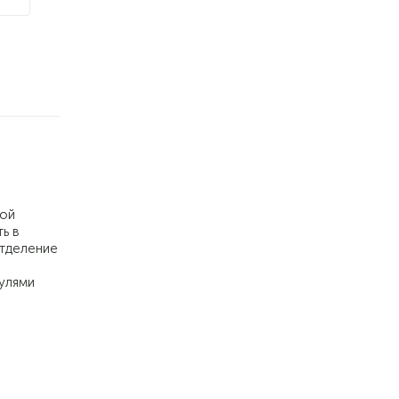
ной
ь в
отделение
улями