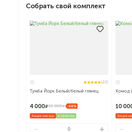
Собрать свой комплект
(22)
Тумба Йорк Белый/белый глянец
Комод 
4 000
10 00
10 000
-60%
Акция месяца
в наличии
Акция м
0