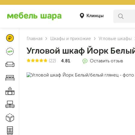
Клинцы
Цены Клуба Своих
Главная
Шкафы и прихожие
Угловые шкафы
Угловой шкаф Йорк Белы
Новинки
(22)
4.81
Оставить отзыв
Диваны и кресла
Мебель для спальни
Мебель для кухни
Мебель для гостиной
Модульные системы
Системы хранения