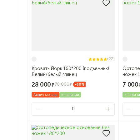
(22)
Кровать Йорк 160*200 (подъемник)
Ортопе
Белый/белый глянец
ножек 
28 000
7 000
70 000
-60%
Акция месяца
в наличии
в налич
0