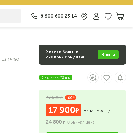
8 800 600 23 14
Хотите больше
Войти
скидок? Войдите!
#015061
В наличии: 72 шт.
47 500
-60
%
17 900
Акция месяца
24 800
Обычная цена