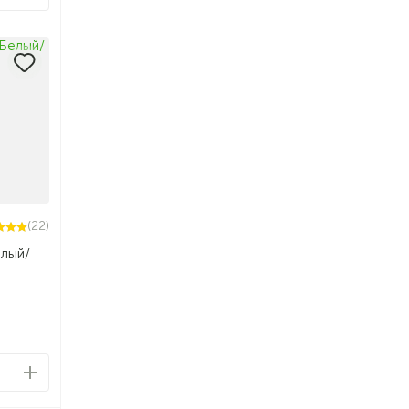
(22)
лый/