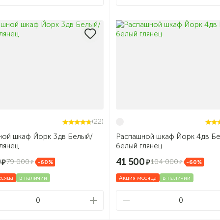
(22)
ной шкаф Йорк 3дв Белый/
Распашной шкаф Йорк 4дв Бе
лянец
белый глянец
0
41 500
79 000
104 000
-60%
-60%
есяца
в наличии
Акция месяца
в наличии
0
0