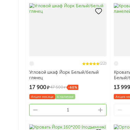
(22)
Угловой шкаф Йорк Белый/белый
Кровать
глянец
Белый/
17 900
13 99
47 500
-60%
Акция месяца
в наличии
Акция м
1