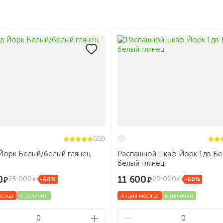
(22)
Йорк Белый/белый глянец
Распашной шкаф Йорк 1дв Бе
белый глянец
0
11 600
25 000
29 000
-60%
-60%
есяца
в наличии
Акция месяца
в наличии
0
0