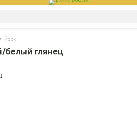
Йорк
й/белый глянец