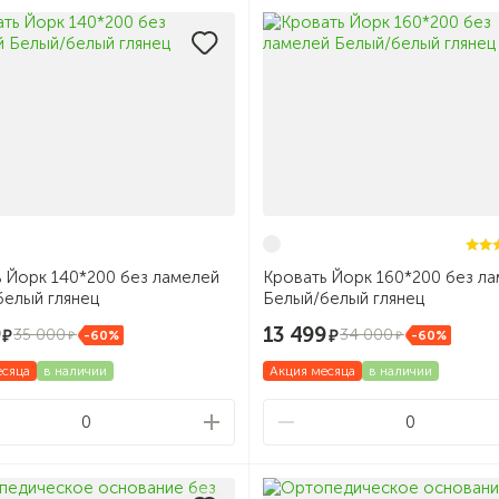
 Йорк 140*200 без ламелей
Кровать Йорк 160*200 без л
белый глянец
Белый/белый глянец
9
13 499
35 000
34 000
-60%
-60%
есяца
в наличии
Акция месяца
в наличии
0
0