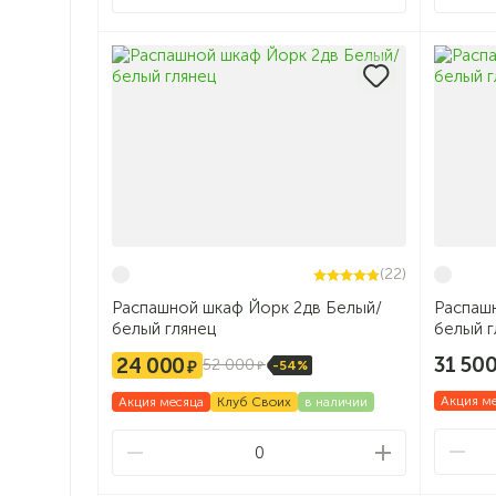
(22)
Распашной шкаф Йорк 2дв Белый/
Распаш
белый глянец
белый г
31 50
24 000
52 000
-54%
Акция м
Акция месяца
Клуб Своих
в наличии
0