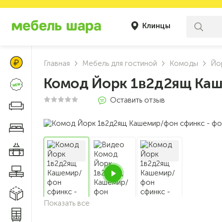
Клинцы
Цены Клуба Своих
Главная
Мебель для гостиной
Комоды
Йо
Комод Йорк 1в2д2ящ Ка
Новинки
Оставить отзыв
Диваны и кресла
Мебель для спальни
Мебель для кухни
Мебель для гостиной
Модульные системы
Показать все
Системы хранения