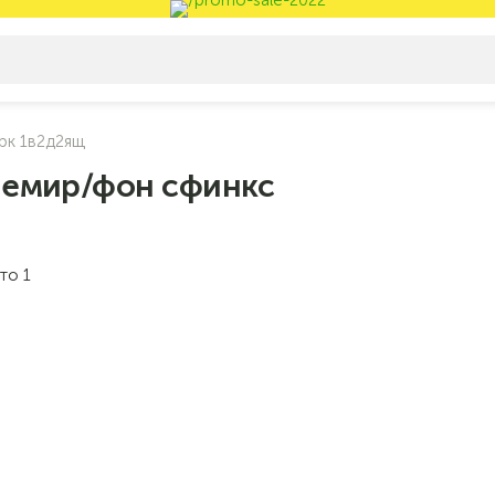
рк 1в2д2ящ
шемир/фон сфинкс