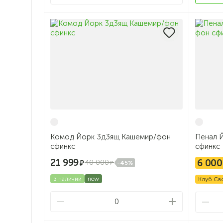
Комод Йорк 3д3ящ Кашемир/фон
Пенал 
сфинкс
сфинкс
21 999
6 000
40 000
-45%
в наличии
new
Клуб Св
0