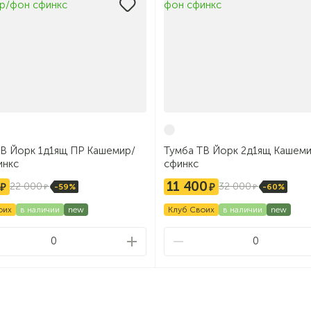
ТВ Йорк 1д1ящ ПР Кашемир/
Тумба ТВ Йорк 2д1ящ Кашем
инкс
сфинкс
11 400
22 000
32 000
-59%
-60%
оих
в наличии
new
Клуб Своих
в наличии
new
0
0