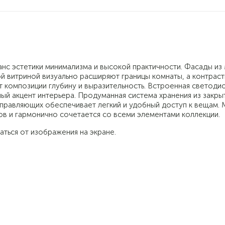
анс эстетики минимализма и высокой практичности. Фасады и
ой витриной визуально расширяют границы комнаты, а контрас
т композиции глубину и выразительность. Встроенная светоди
ный акцент интерьера. Продуманная система хранения из закры
аправляющих обеспечивает легкий и удобный доступ к вещам.
в и гармонично сочетается со всеми элементами коллекции.
аться от изображения на экране.