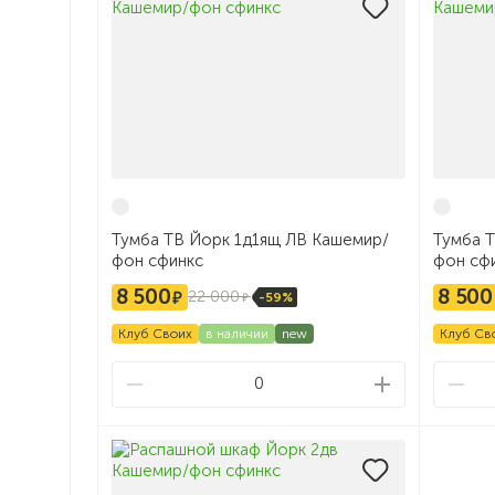
Тумба ТВ Йорк 1д1ящ ЛВ Кашемир/
Тумба 
фон сфинкс
фон сф
8 500
8 500
22 000
-59%
Клуб Своих
в наличии
new
Клуб Св
0