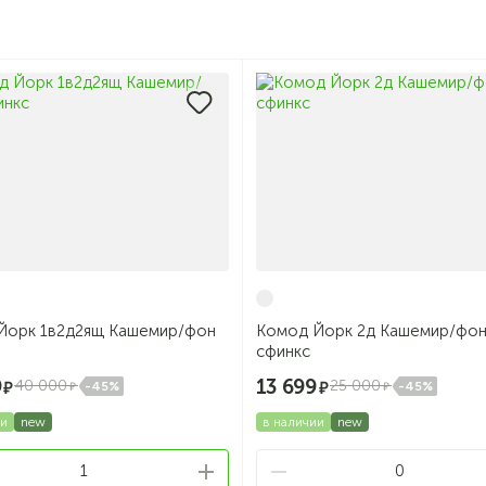
Йорк 1в2д2ящ Кашемир/фон
Комод Йорк 2д Кашемир/фо
сфинкс
9
13 699
40 000
25 000
-45%
-45%
ии
new
в наличии
new
1
0