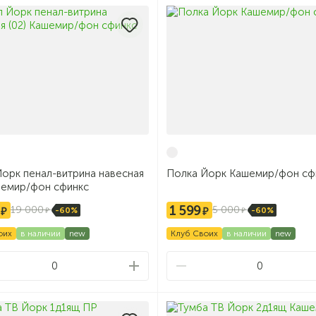
орк пенал-витрина навесная
Полка Йорк Кашемир/фон сф
шемир/фон сфинкс
1 599
19 000
5 000
-60%
-60%
оих
в наличии
new
Клуб Своих
в наличии
new
0
0