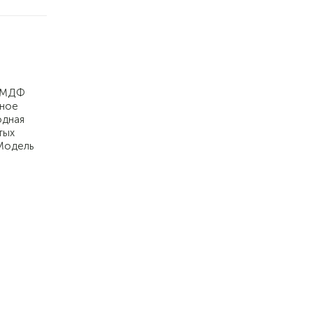
з МДФ
тное
одная
тых
 Модель