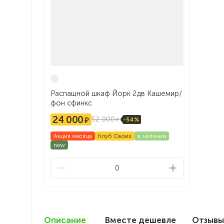
Распашной шкаф Йорк 2дв Кашемир/
фон сфинкс
24 000
52 000
-54%
Акция месяца
Клуб Своих
в наличии
new
0
Описание
Вместе дешевле
Отзыв