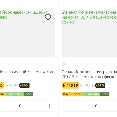
Йорк навесной Кашемир/фон
Пенал Йорк пенал-витрина н
(01) ЛВ Кашемир/фон сфинкс
6 100
15 000
16 000
-60%
-59%
оих
в наличии
new
Клуб Своих
в наличии
new
0
0