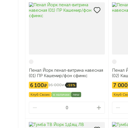
Пенал Йорк пенал-витрина навесная
Пенал Й
(01) ПР Кашемир/фон сфинкс
(02) Ка
6 100
7 000
16 000
-59%
Клуб Своих
в наличии
new
Клуб Св
0