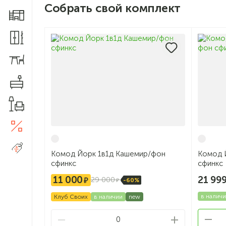
Собрать свой комплект
Мебель для детской
Шкафы и прихожие
Столы и стулья
Комоды
Товары для дома
Акции
5
Распродажа
Комод Йорк 1в1д Кашемир/фон
Комод 
сфинкс
сфинкс
21 99
11 000
29 000
-60%
в налич
Клуб Своих
в наличии
new
0