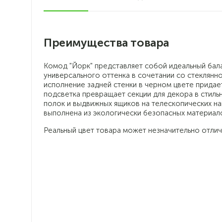
Преимущества товара
Комод "Йорк" представляет собой идеальный бал
универсального оттенка в сочетании со стеклянн
исполнение задней стенки в черном цвете придае
подсветка превращает секции для декора в стиль
полок и выдвижных ящиков на телескопических н
выполнена из экологически безопасных материало
Реальный цвет товара может незначительно отлич
Универсальность цвета
и формы: мебель для
современного
интерьера