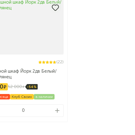
(22)
ной шкаф Йорк 2дв Белый/
лянец
0
52 000
-54%
есяца
Клуб Своих
в наличии
0