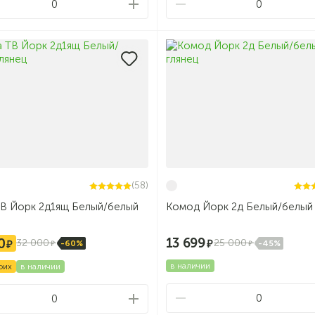
0
0
(58)
ТВ Йорк 2д1ящ Белый/белый
Комод Йорк 2д Белый/белый 
13 699
0
25 000
32 000
-45%
-60%
в наличии
оих
в наличии
0
0