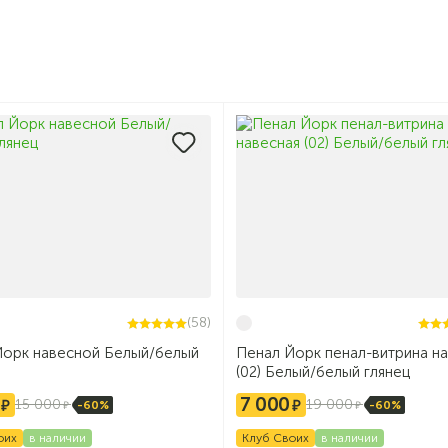
(58)
Йорк навесной Белый/белый
Пенал Йорк пенал-витрина н
(02) Белый/белый глянец
7 000
15 000
19 000
-60%
-60%
оих
в наличии
Клуб Своих
в наличии