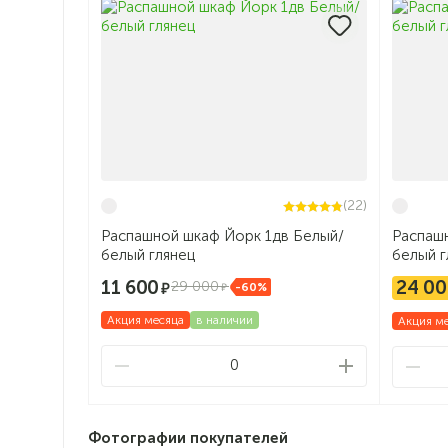
(22)
Распашной шкаф Йорк 1дв Белый/
Распаш
белый глянец
белый г
11 600
24 00
29 000
-60%
Акция месяца
в наличии
Акция м
0
Фотографии покупателей