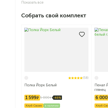
Показать все
Собрать свой комплект
(58)
Полка Йорк Белый
Пенал 
глянец
1 599
6 000
5 000
-60%
Клуб Своих
в наличии
Клуб Св