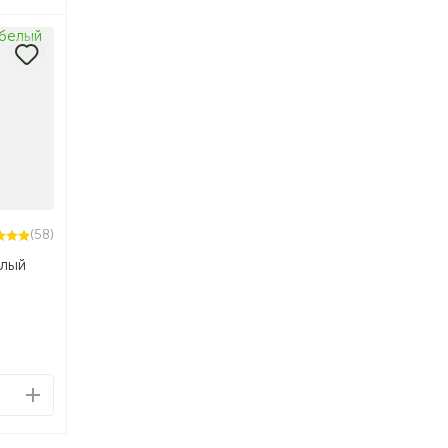
(58)
елый