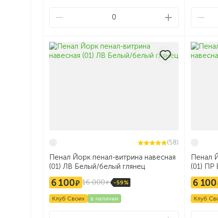
0
(58)
Пенал Йорк пенал-витрина навесная
Пенал Й
(01) ЛВ Белый/белый глянец
(01) ПР
6 100
6 100
16 000
-59%
Клуб Своих
в наличии
Клуб Св