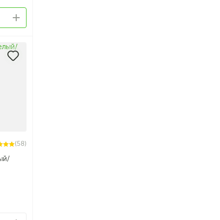
(58)
ый/