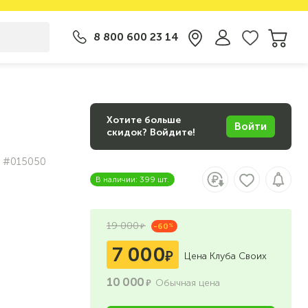
8 800 600 23 14
Хотите больше
Войти
скидок? Войдите!
#015050
В наличии: 399 шт.
19 000
-60
%
7 000
Цена Клуба Своих
10 000
Обычная цена