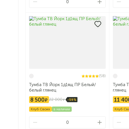
0
(58)
Тумба ТВ Йорк 1д1ящ ПР Белый/
Тумба 
белый глянец
глянец
8 500
11 40
22 000
-59%
Клуб Своих
в наличии
Клуб Св
0