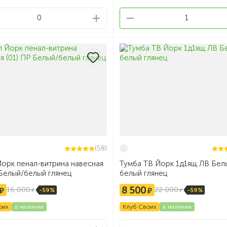
0
1
(58)
орк пенал-витрина навесная
Тумба ТВ Йорк 1д1ящ ЛВ Бел
 Белый/белый глянец
белый глянец
8 500
16 000
22 000
-59%
-59%
оих
в наличии
Клуб Своих
в наличии