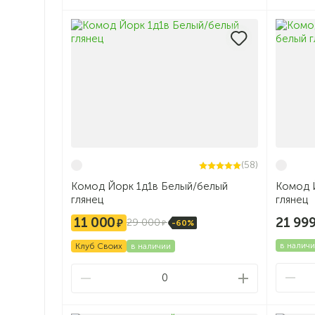
(58)
Комод Йорк 1д1в Белый/белый
Комод Йорк 2д1в2я
глянец
глянец
21 99
11 000
29 000
-60%
в налич
Клуб Своих
в наличии
0