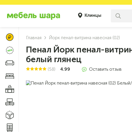
Клинцы
Цены Клуба Своих
Главная
Йорк пенал-витрина навесная (02)
Пенал Йорк пенал-витрин
Новинки
белый глянец
Диваны и кресла
(58)
4.99
Оставить отзыв
Мебель для спальни
Мебель для кухни
Мебель для гостиной
Модульные системы
Системы хранения