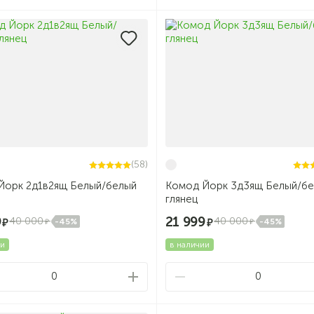
(58)
щ Белый/белый
Комод Йорк 3д3ящ Белый/б
глянец
9
21 999
40 000
40 000
-45%
-45%
ии
в наличии
0
0