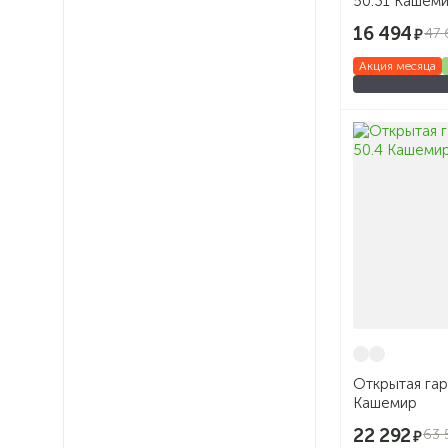
50.31 Кашем
16 494
47 
Акция месяца
Открытая га
Кашемир
22 292
63 