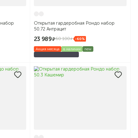
 набор
Открытая гардеробная Рондо набор
50.72 Антрацит
23 989
60 100
-60%
Акция месяца
в наличии
new