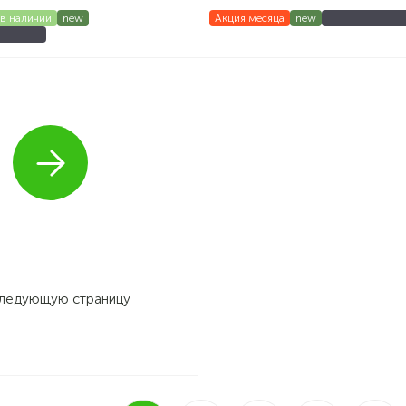
в наличии
new
Акция месяца
new
следующую страницу