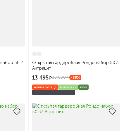
набор 50.2
Открытая гардеробная Рондо набор 50.3
Антрацит
13 495
38 600
-65%
Акция месяца
в наличии
new