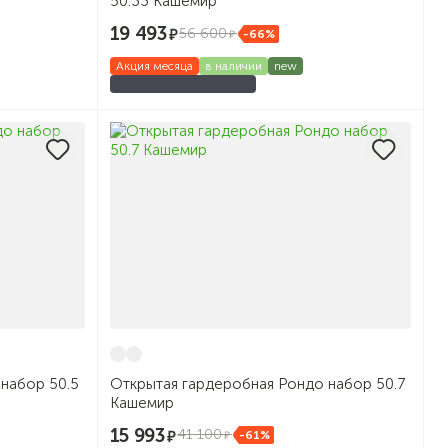
50.33 Кашемир
19 493
56 600
-66%
Акция месяца
в наличии
new
набор 50.5
Открытая гардеробная Рондо набор 50.7
Кашемир
15 993
41 100
-61%