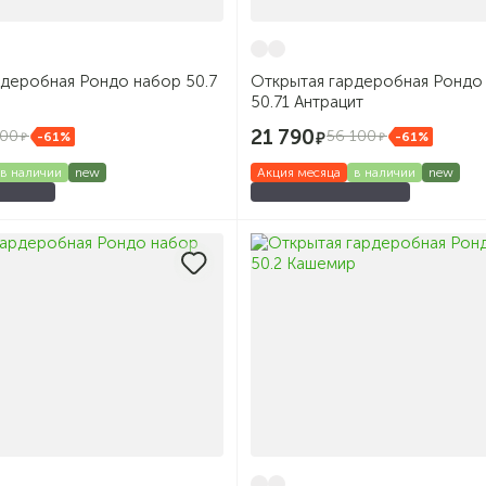
рдеробная Рондо набор 50.7
Открытая гардеробная Рондо
50.71 Антрацит
21 790
100
56 100
-61%
-61%
в наличии
new
Акция месяца
в наличии
new