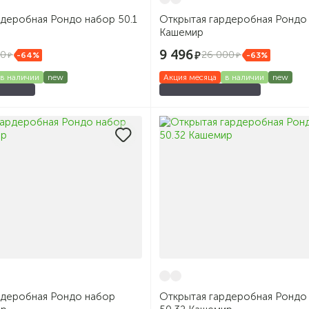
рдеробная Рондо набор 50.1
Открытая гардеробная Рондо 
Кашемир
9 496
00
26 000
-64%
-63%
в наличии
new
Акция месяца
в наличии
new
рдеробная Рондо набор
Открытая гардеробная Рондо