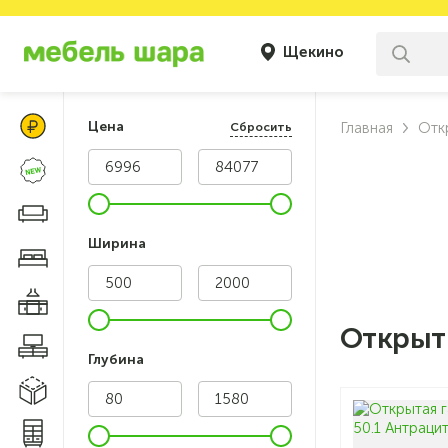
Щекино
Цены Клуба Своих
Цена
Главная
Отк
Сбросить
Новинки
Диваны и кресла
Ширина
Мебель для спальни
Мебель для кухни
Открыт
Мебель для гостиной
Глубина
Модульные системы
Системы хранения