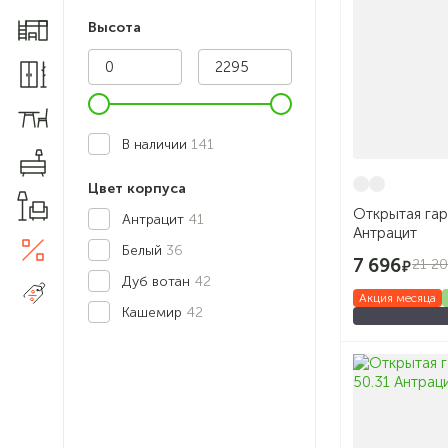
Высота
Мебель для детской
Шкафы и прихожие
Столы и стулья
В наличии
141
Комоды
Цвет корпуса
Товары для дома
Открытая га
Антрацит
41
Антрацит
Акции
Белый
36
5
7 696
21 2
Дуб вотан
42
Распродажа
Акция месяца
Кашемир
42