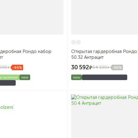
рдеробная Рондо набор
Открытая гардеробная Рондо
ит
50.32 Антрацит
30 592
600
64 100
-65%
-50%
в наличии
new
new