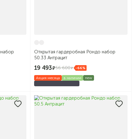
 набор
Открытая гардеробная Рондо набор
50.33 Антрацит
19 493
56 600
-66%
Акция месяца
в наличии
new