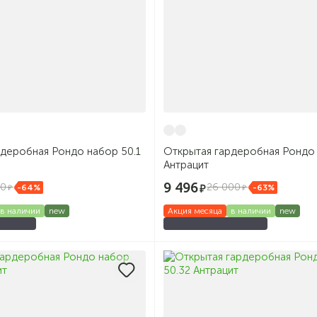
рдеробная Рондо набор 50.1
Открытая гардеробная Рондо 
Антрацит
9 496
00
26 000
-64%
-63%
в наличии
new
Акция месяца
в наличии
new