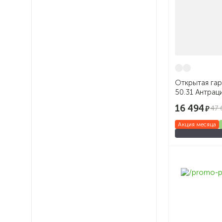
Открытая га
50.31 Антрац
16 494
47 
Акция месяца