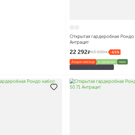
Открытая гардеробная Рондо 
Антрацит
22 292
63 500
-65%
Акция месяца
в наличии
new