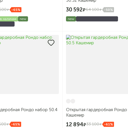
ир
50.32 Кашемир
30 592
600
64 100
-65%
-50%
в наличии
new
new
рдеробная Рондо набор 50.4
Открытая гардеробная Рондо 
Кашемир
12 894
500
33 100
-65%
-61%