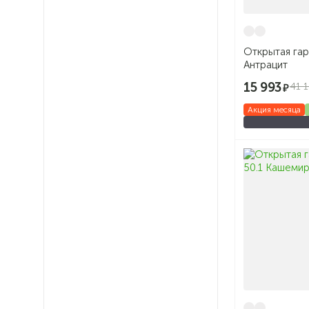
Открытая га
Антрацит
15 993
41 
Акция месяца