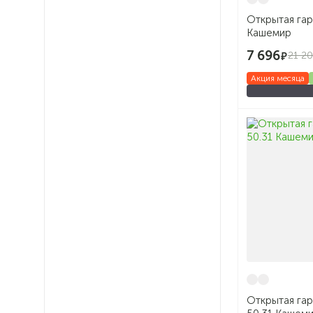
Открытая га
Кашемир
7 696
21 2
Акция месяца
Открытая га