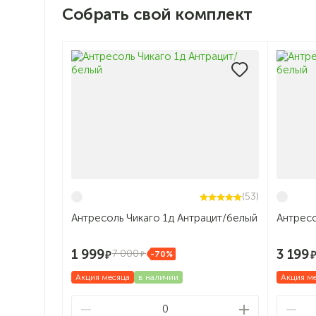
Собрать свой комплект
(53)
Антресоль Чикаго 1д Антрацит/белый
Антресо
1 999
3 199
7 000
-70%
Акция месяца
в наличии
Акция м
0