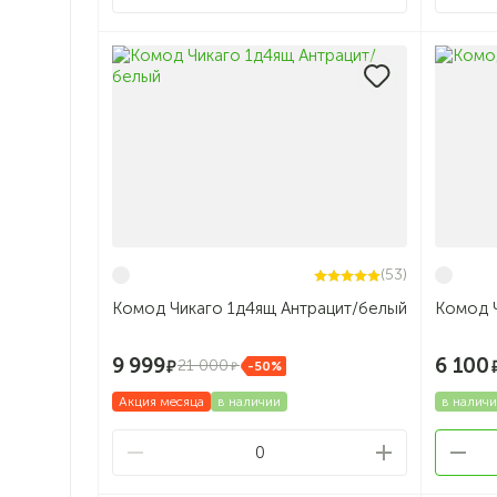
(53)
Комод Чикаго 1д4ящ Антрацит/белый
Комод 
9 999
6 100
21 000
-50%
Акция месяца
в наличии
в налич
0