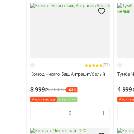
(53)
Комод Чикаго 5ящ Антрацит/белый
8 999
4 999
27 000
-63%
Акция месяца
в наличии
Акция м
0