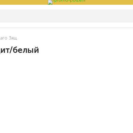
каго 3ящ
цит/белый