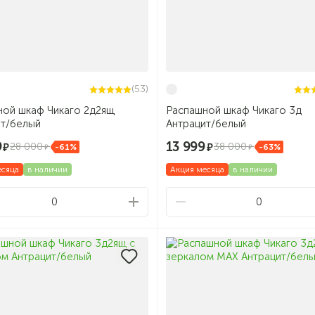
(53)
ной шкаф Чикаго 2д2ящ
Распашной шкаф Чикаго 3д
ит/белый
Антрацит/белый
9
13 999
28 000
38 000
-61%
-63%
есяца
в наличии
Акция месяца
в наличии
0
0