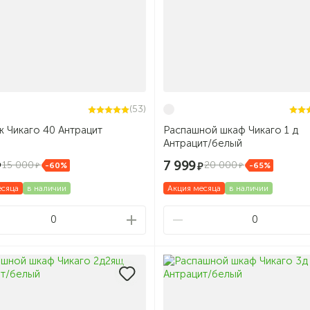
(53)
 Чикаго 40 Антрацит
Распашной шкаф Чикаго 1 д
Антрацит/белый
7 999
15 000
20 000
-60%
-65%
есяца
в наличии
Акция месяца
в наличии
0
0