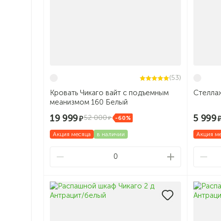
(53)
Кровать Чикаго вайт с подъемным
Стеллаж
меанизмом 160 Белый
19 999
5 999
52 000
-60%
Акция месяца
в наличии
Акция м
0