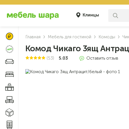
Клинцы
Цены Клуба Своих
Главная
Мебель для гостиной
Комоды
Чи
Комод Чикаго 3ящ Антра
Новинки
(53)
5.03
Оставить отзыв
Диваны и кресла
Мебель для спальни
Мебель для кухни
Мебель для гостиной
Модульные системы
Системы хранения