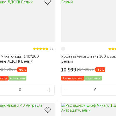
(53)
 Чикаго вайт 140*200
Кровать Чикаго вайт 160 с ла
ание ЛДСП) Белый
Белый
10 999
24 000
24 000
-60%
-60%
есяца
в наличии
Акция месяца
в наличии
0
0