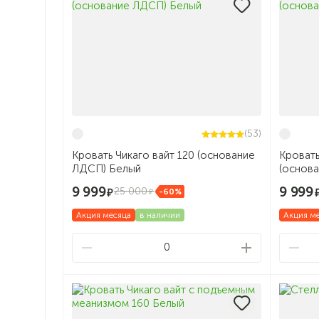
(53)
Кровать Чикаго вайт 120 (основание
Кровать
ЛДСП) Белый
(основ
9 999
9 999
25 000
-60%
Акция месяца
в наличии
Акция м
0