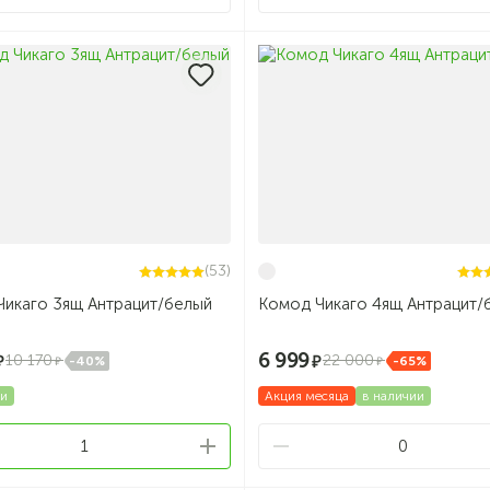
(53)
Чикаго 3ящ Антрацит/белый
Комод Чикаго 4ящ Антрацит/
6 999
10 170
22 000
-40%
-65%
ии
Акция месяца
в наличии
1
0