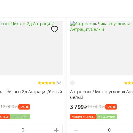
(53)
ль Чикаго 2д Антрацит/белый
Антресоль Чикаго угловая Ан
белый
3 799
12 000
14 000
-70%
-70%
есяца
в наличии
Акция месяца
в наличии
0
0