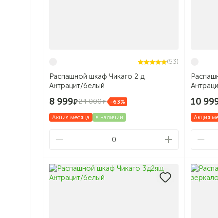
(53)
Распашной шкаф Чикаго 2 д
Распаш
Антрацит/белый
Антрац
8 999
10 99
24 000
-63%
Акция месяца
в наличии
Акция м
0