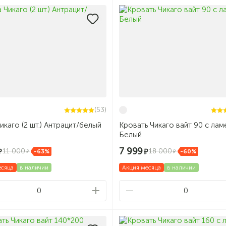
(53)
Тумба Чикаго (2 шт.) Антрацит/белый
Кровать Чикаго вайт 90 с ла
Белый
7 999
11 000
18 000
-63%
-60%
есяца
в наличии
Акция месяца
в наличии
0
0