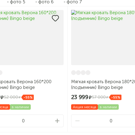
кровать Верона 160*200
Мягкая кровать Верона 180*2
ник) Bingo beige
(подъемник) Bingo beige
9
23 999
52 000
57 000
-55%
-55%
есяца
в наличии
Акция месяца
в наличии
0
0