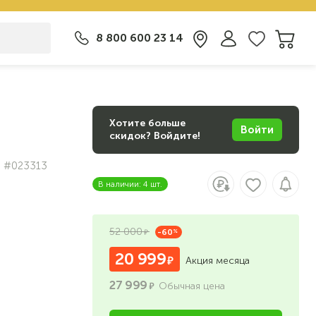
8 800 600 23 14
Хотите больше
Войти
скидок? Войдите!
#023313
В наличии: 4 шт.
52 000
-60
%
20 999
Акция месяца
27 999
Обычная цена