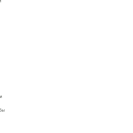
и
и
бы