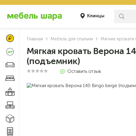
Клинцы
Цены Клуба Своих
Главная
Мебель для спальни
Мягкие кровати 
Мягкая кровать Верона 14
Новинки
(подъемник)
Диваны и кресла
Оставить отзыв
Мебель для спальни
Мебель для кухни
Мебель для гостиной
Модульные системы
Системы хранения