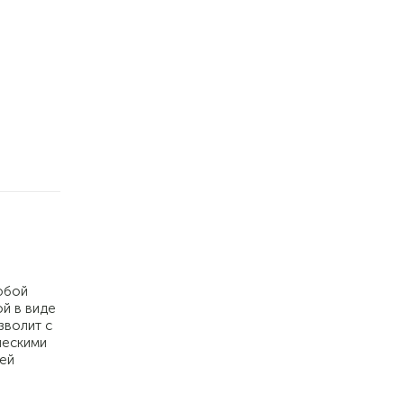
юбой
й в виде
зволит с
ческими
шей