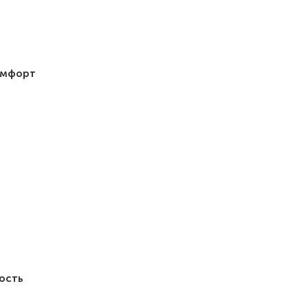
омфорт
ость