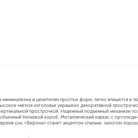
 минимализма и ценителям простых форм, легко впишется в л
евысокое мягкое изголовье украшено декоративной прострочко
 вертикальной прострочкой. Надежный подъемный механизм по
 объемный бельевой короб. Металлический каркас с ортопеди
время сна. «Верона» станет акцентом спальни, залогом хоро