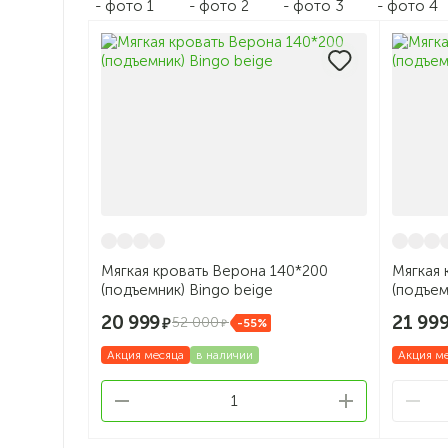
Мягкая кровать Верона 140*200
Мягкая 
(подъемник) Bingo beige
(подъем
20 999
21 99
52 000
-55%
Акция месяца
в наличии
Акция м
1