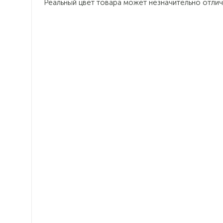
Реальный цвет товара может незначительно отлич
Гармония в интерьере
Интерьерная кровать Верона
создаст в спальне атмосферу
гармонии и уюта, идеально
вписывается в современные
интерьеры
Вертикальная декоративная
прострочка – стильное решение,
украшает комнату и визуально
увеличивает высоту потолка