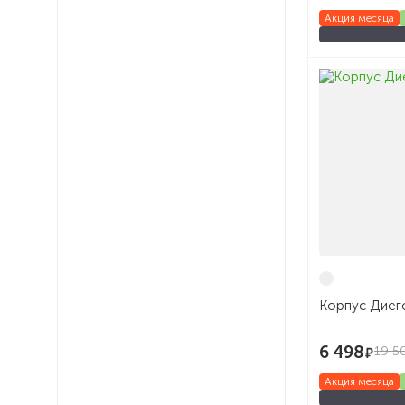
Акция месяца
Корпус Диего
6 498
19 5
Акция месяца