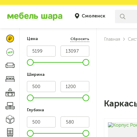
Смоленск
Цены Клуба Своих
Цена
Главная
Сис
Сбросить
Новинки
Диваны и кресла
Ширина
Мебель для спальни
Мебель для кухни
Каркас
Мебель для гостиной
Глубина
Модульные системы
Системы хранения