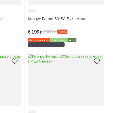
р
Корпус Рондо 50*58 Дуб вотан
6 199
17 000
-63%
Акция месяца
в наличии
new