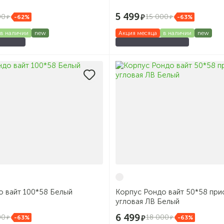
5 499
00
15 000
-62%
-63%
в наличии
new
Акция месяца
в наличии
new
о вайт 100*58 Белый
Корпус Рондо вайт 50*58 при
угловая ЛВ Белый
6 499
00
18 000
-63%
-63%