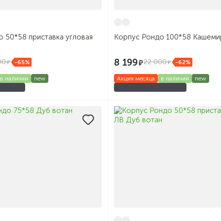
 50*58 приставка угловая
Корпус Рондо 100*58 Кашеми
8 199
00
22 000
-65%
-62%
в наличии
new
Акция месяца
в наличии
new