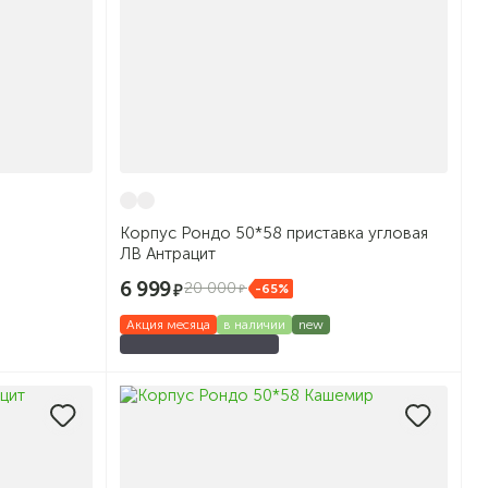
Корпус Рондо 50*58 приставка угловая
ЛВ Антрацит
6 999
20 000
-65%
Акция месяца
в наличии
new