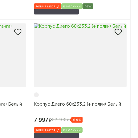
Акция месяца
в наличии
new
нга) Белый
Корпус Диего 60х233,2 (+ полки) Белый
7 997
22 400
-64%
Акция месяца
в наличии