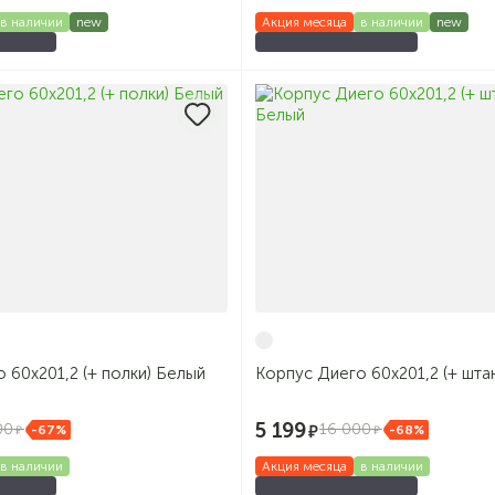
в наличии
new
Акция месяца
в наличии
new
 60х201,2 (+ полки) Белый
Корпус Диего 60х201,2 (+ шта
5 199
00
16 000
-67%
-68%
в наличии
Акция месяца
в наличии