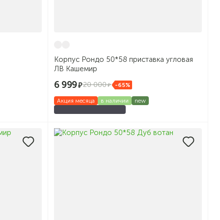
Корпус Рондо 50*58 приставка угловая
ЛВ Кашемир
6 999
20 000
-65%
Акция месяца
в наличии
new