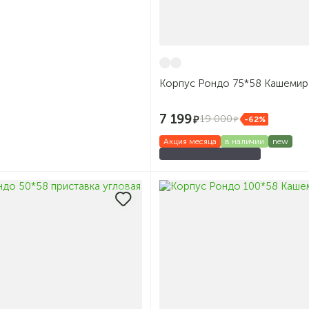
Корпус Рондо 75*58 Кашемир
7 199
19 000
-62%
Акция месяца
в наличии
new