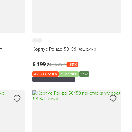
т
Корпус Рондо 50*58 Кашемир
6 199
17 000
-63%
Акция месяца
в наличии
new