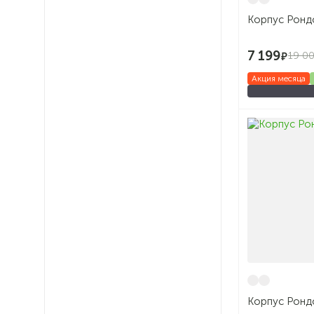
Корпус Ронд
7 199
19 0
Акция месяца
Корпус Ронд