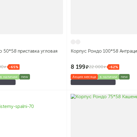
 50*58 приставка угловая
Корпус Рондо 100*58 Антраци
8 199
00
22 000
-65%
-62%
в наличии
new
Акция месяца
в наличии
new