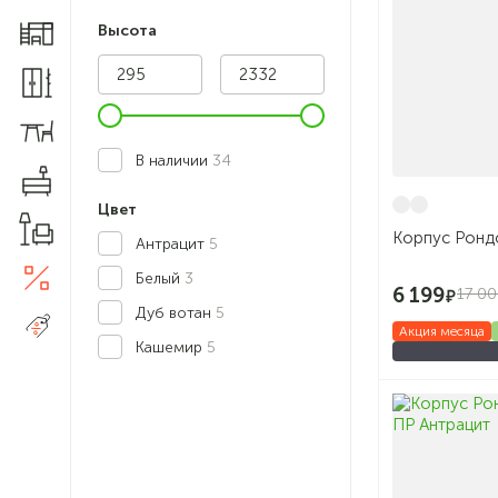
Высота
Мебель для детской
Шкафы и прихожие
Столы и стулья
В наличии
34
Комоды
Цвет
Товары для дома
Корпус Ронд
Антрацит
5
Акции
Белый
3
5
6 199
17 0
Дуб вотан
5
Распродажа
Акция месяца
Кашемир
5