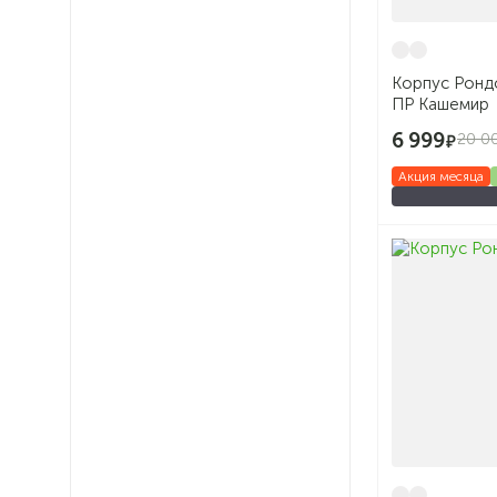
Корпус Рондо
ПР Кашемир
6 999
20 0
Акция месяца