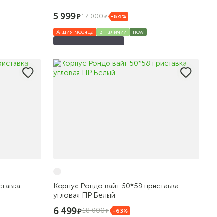
5 999
17 000
-64%
Акция месяца
в наличии
new
ставка
Корпус Рондо вайт 50*58 приставка
угловая ПР Белый
6 499
18 000
-63%