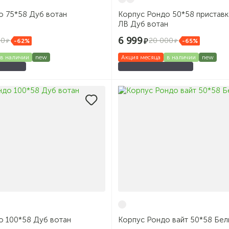
о 75*58 Дуб вотан
Корпус Рондо 50*58 приставк
ЛВ Дуб вотан
6 999
00
20 000
-62%
-65%
в наличии
new
Акция месяца
в наличии
new
о 100*58 Дуб вотан
Корпус Рондо вайт 50*58 Бе