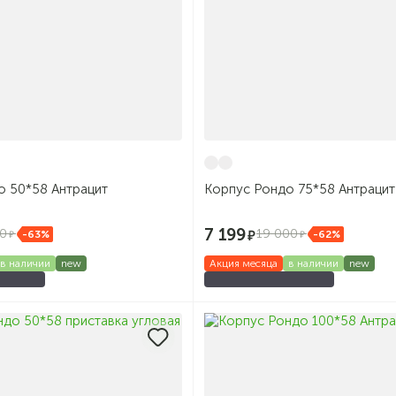
о 50*58 Антрацит
Корпус Рондо 75*58 Антрацит
7 199
00
19 000
-63%
-62%
в наличии
new
Акция месяца
в наличии
new