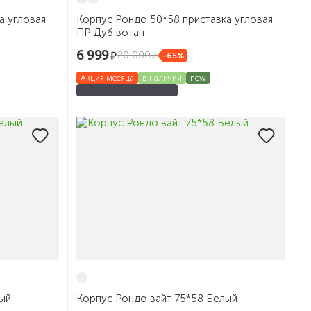
а угловая
Корпус Рондо 50*58 приставка угловая
ПР Дуб вотан
6 999
20 000
-65%
Акция месяца
в наличии
new
лый
Корпус Рондо вайт 75*58 Белый